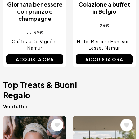
Giornata benessere
Colazione a buffet
con pranzo e
in Belgio
champagne
26 €
69 €
da
Château De Vignée
Hotel Mercure Han-sur-
Namur
Lesse
Namur
ACQUISTA ORA
ACQUISTA ORA
Top Treats & Buoni
Regalo
Vedi tutti
Immagine
Immagine