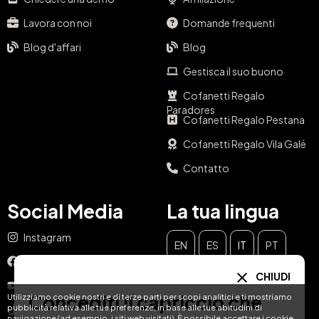
Lavora con noi
Domande frequenti
Blog d'affari
Blog
Gestisca il suo buono
Cofanetti Regalo
Paradores
Cofanetti Regalo Pestana
Cofanetti Regalo Vila Galé
Contatto
Social Media
La tua lingua
Instagram
EN
ES
IT
PT
Facebook
CHIUDI
DE
FR
NL
YouTube
Concediti il capriccio che
Utilizziamo cookie nostri e di terze parti per scopi analitici e ti mostriamo
pubblicità relativa alle tue preferenze, in base alle tue abitudini di
TikTok
navigazione (ad esempio, i siti web visitati). È possibile accettare i cookie