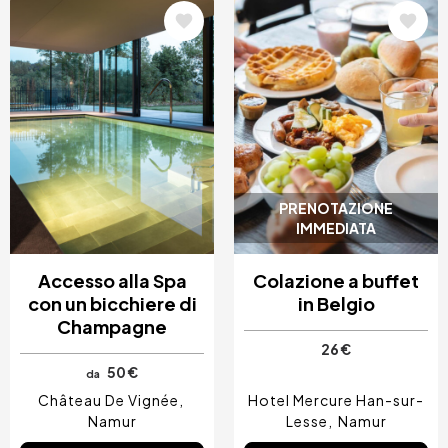
Immagine
Immagine
PRENOTAZIONE
IMMEDIATA
Accesso alla Spa
Colazione a buffet
con un bicchiere di
in Belgio
Champagne
26 €
50 €
da
Château De Vignée
Hotel Mercure Han-sur-
Namur
Lesse
Namur