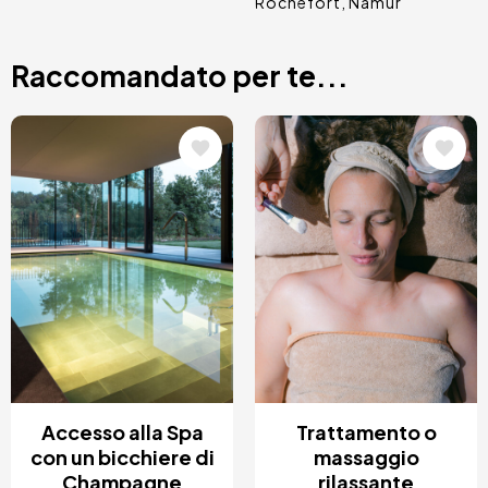
Rochefort
Namur
Raccomandato per te...
Immagine
Immagine
Accesso alla Spa
Trattamento o
con un bicchiere di
massaggio
Champagne
rilassante