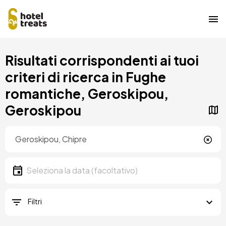
Salta
Risultati corrispondenti ai tuoi
al
contenuto
criteri di ricerca in Fughe
principale
romantiche, Geroskipou,
Geroskipou
Posizione
Località
Data
Seleziona la data
Filtri