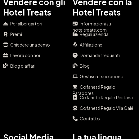
Vendere con gli
Vendere con la
Hotel Treats
Hotel Treats
Per albergartori
Informazioni su
hoteltreats.com
Premi
Regali aziendali
Chiedere una demo
Affiliazione
Lavora con noi
Domande frequenti
Blog d'affari
Blog
Gestisca il suo buono
Cofanetti Regalo
Paradores
Cofanetti Regalo Pestana
Cofanetti Regalo Vila Galé
Contatto
Social Media
La tua lingua