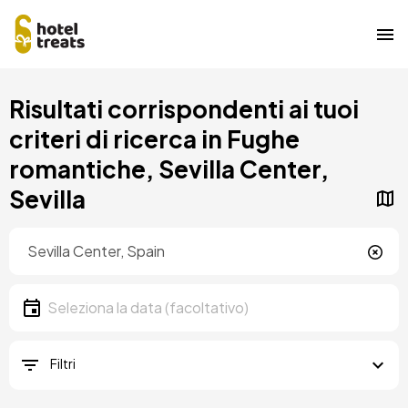
Salta
Risultati corrispondenti ai tuoi
al
contenuto
criteri di ricerca in Fughe
principale
romantiche, Sevilla Center,
Sevilla
Posizione
Località
Data
Seleziona la data
Filtri