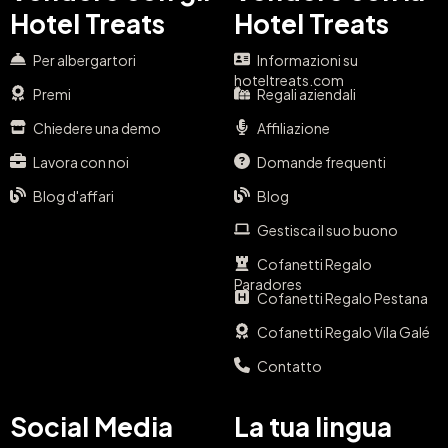
Hotel Treats
Hotel Treats
Per albergartori
Informazioni su
hoteltreats.com
Premi
Regali aziendali
Chiedere una demo
Affiliazione
Lavora con noi
Domande frequenti
Blog d'affari
Blog
Gestisca il suo buono
Cofanetti Regalo
Paradores
Cofanetti Regalo Pestana
Cofanetti Regalo Vila Galé
Contatto
Social Media
La tua lingua