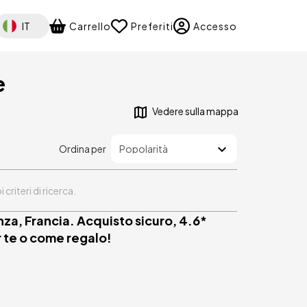
elect your language
IT
Carrello
Preferiti
Accesso
e
Vedere sulla mappa
Ordina per
riteri di ricerca.
nza, Francia. Acquisto sicuro, 4.6*
r te o come regalo!