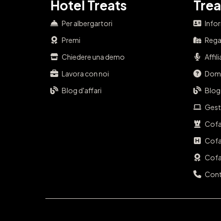
Hotel Treats
Trea
Per albergartori
Info
Premi
Regal
Chiedere una demo
Affil
Lavora con noi
Doma
Blog d'affari
Blog
Gest
Cofa
Cofa
Cofa
Cont