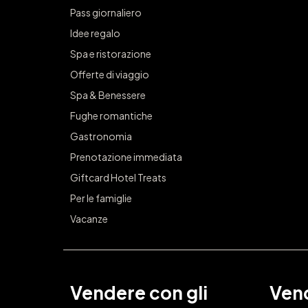
Pass giornaliero
Idee regalo
Spa e ristorazione
Offerte di viaggio
Spa & Benessere
Fughe romantiche
Gastronomia
Prenotazione immediata
Giftcard Hotel Treats
Per le famiglie
Vacanze
Vendere con gli
Vend