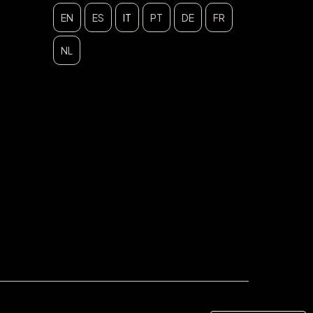
EN
ES
IT
PT
DE
FR
NL