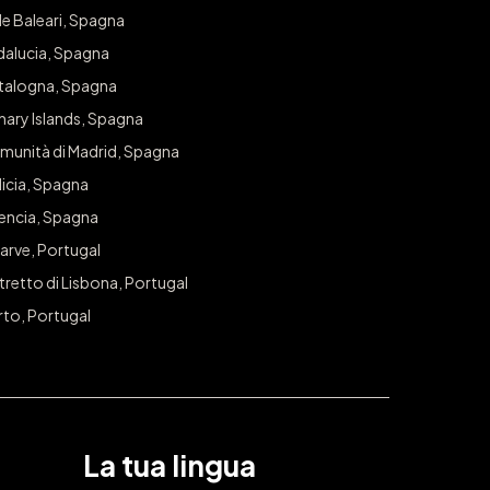
editi il capriccio che meriti!
le Baleari, Spagna
dalucia, Spagna
per avere accesso esclusivo a sorteggi e offerte nella tua città.
talogna, Spagna
nary Islands, Spagna
ISCRIVITI
munità di Madrid, Spagna
icia, Spagna
lencia, Spagna
arve, Portugal
tretto di Lisbona, Portugal
rto, Portugal
La tua lingua