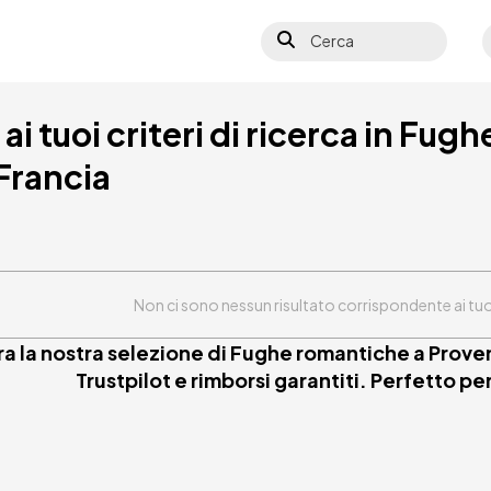
Cerca
S
ai tuoi criteri di ricerca in Fugh
Francia
Non ci sono nessun risultato corrispondente ai tuoi c
tra la nostra selezione di Fughe romantiche a Prove
Trustpilot e rimborsi garantiti. Perfetto pe