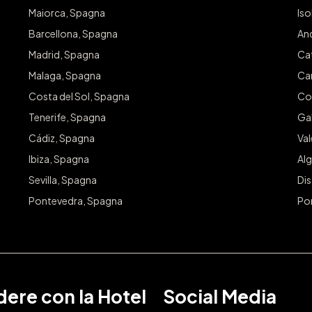
Conc
Maiorca, Spagna
Iso
Barcellona, Spagna
An
Iscriviti 
Madrid, Spagna
Ca
Email
Malaga, Spagna
Ca
Costa del Sol, Spagna
Co
Tenerife, Spagna
Gal
Cádiz, Spagna
Va
Ibiza, Spagna
Alg
Sevilla, Spagna
Dis
Pontevedra, Spagna
Po
ere con la Hotel
Social Media