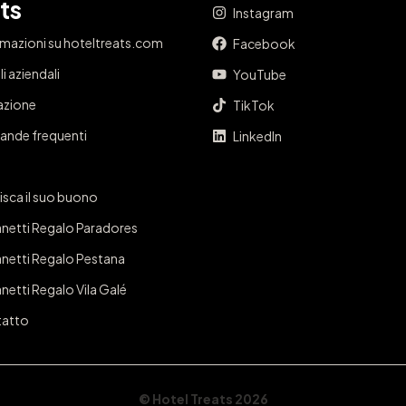
ts
Instagram
rmazioni su hoteltreats.com
Facebook
i aziendali
YouTube
iazione
TikTok
nde frequenti
LinkedIn
isca il suo buono
netti Regalo Paradores
netti Regalo Pestana
netti Regalo Vila Galé
atto
© Hotel Treats 2026