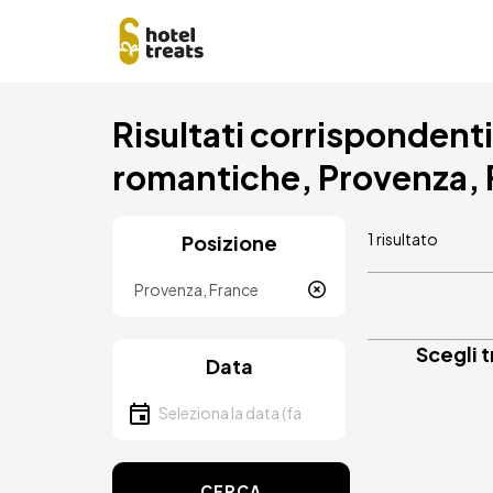
Salta
Risultati corrispondenti 
al
contenuto
romantiche, Provenza, 
principale
1 risultato
Posizione
Località
Scegli 
Data
Seleziona la data
CERCA