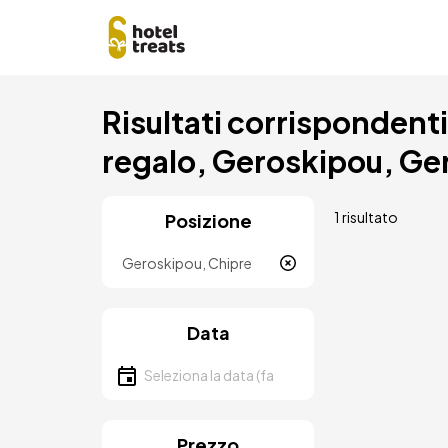
Salta
Risultati corrispondenti a
al
contenuto
regalo, Geroskipou, Ge
principale
1 risultato
Posizione
Località
Data
Seleziona la data
Prezzo