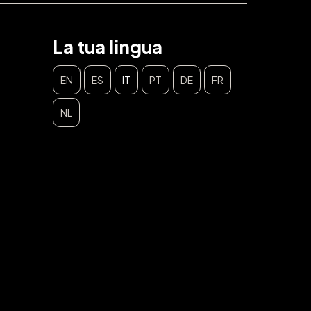
La tua lingua
EN
ES
IT
PT
DE
FR
NL