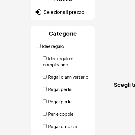
Categorie
Idee regalo
Idee regalo di
compleanno
Regali d'anniversario
Scegli 
Regali per lei
Regali per lui
Per le coppie
Regali di nozze