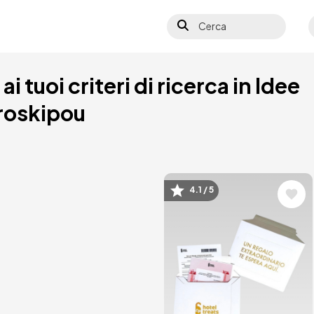
Cerca
S
i tuoi criteri di ricerca in Idee
roskipou
4.1 / 5
Immagine