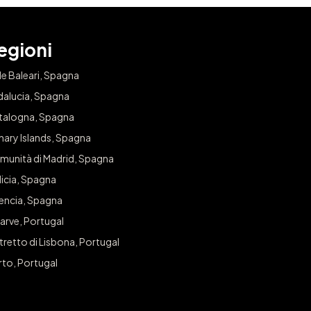
egioni
le Baleari, Spagna
dalucia, Spagna
talogna, Spagna
nary Islands, Spagna
munità di Madrid, Spagna
icia, Spagna
lencia, Spagna
arve, Portugal
tretto di Lisbona, Portugal
rto, Portugal