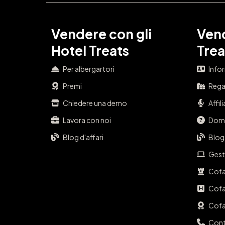
Vendere con gli
Vend
Hotel Treats
Trea
Per albergartori
Info
Premi
Regal
Chiedere una demo
Affil
Lavora con noi
Doma
Blog d'affari
Blog
Gest
Cofa
Cofa
Cofa
Cont