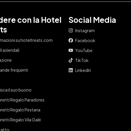
ere con la Hotel
Social Media
ts
Instagram
rmazioni su hoteltreats.com
Facebook
i aziendali
YouTube
iazione
TikTok
nde frequenti
LinkedIn
isca il suo buono
netti Regalo Paradores
netti Regalo Pestana
netti Regalo Vila Galé
atto