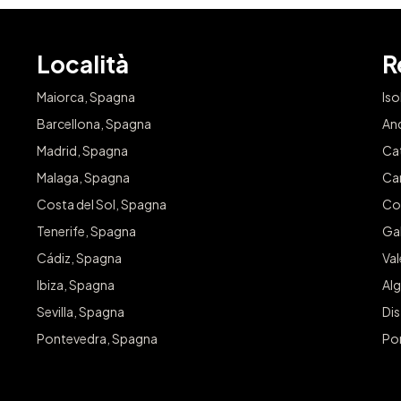
Località
R
Maiorca, Spagna
Iso
Barcellona, Spagna
An
Madrid, Spagna
Ca
Malaga, Spagna
Ca
Costa del Sol, Spagna
Co
Tenerife, Spagna
Gal
Cádiz, Spagna
Va
Ibiza, Spagna
Alg
Sevilla, Spagna
Dis
Pontevedra, Spagna
Po