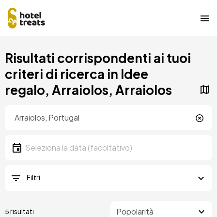
Salta
Risultati corrispondenti ai tuoi
al
contenuto
criteri di ricerca in Idee
principale
regalo, Arraiolos, Arraiolos
Posizione
Località
Data
Seleziona la data
Filtri
5 risultati