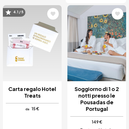
4.1 / 5
Immagine
Immagine
Carta regalo Hotel
Soggiorno di 1 o 2
Treats
notti presso le
Pousadas de
Portugal
15 €
da
149 €