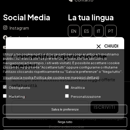
Social Media
La tua lingua
Instagram
EN
ES
IT
PT
Facebook
DE
FR
NL
CHIUDI
YouTube
Concediti il capriccio che
Utilizziamo cookie nostri e di terze parti per scopi analitici e ti mostriamo
TikTok
pubblicità relativa alle tue preferenze, in base alle tue abitudini di
navigazione (ad esempio, i siti web visitati). È possibile accettare i cookie
meriti!
LinkedIn
cliccando sul pulsante "Accettare tutti" oppure configurarne o rifiutarne
l'utilizzo cliccando rispettivamente su "Salva le preferenze" o "Nega tutto".
Visualizza la nostra Politica dei cookie per maggiori dettagli
Iscriviti per avere accesso esclusivo a sorteggi e offerte
nella tua città.
Obbligatorio
Analitica
© Hotel Treats 2026
Email
Marketing
Personalizzazione
Tel: +34 871 51 00 40 (9:00 - 19:00 CEST)
ISCRIVITI
Salva le preferenze
Condizioni di utilizzo
Informativa sulla privacy
Avviso legale
Nega tutto
Politica dei cookie