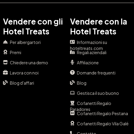
Vendere con gli
Vendere con la
Hotel Treats
Hotel Treats
Per albergartori
Informazioni su
hoteltreats.com
Premi
Regali aziendali
Chiedere una demo
Affiliazione
Lavora con noi
Domande frequenti
Blog d'affari
Blog
Gestisca il suo buono
Cofanetti Regalo
Paradores
Cofanetti Regalo Pestana
Cofanetti Regalo Vila Galé
Contatto