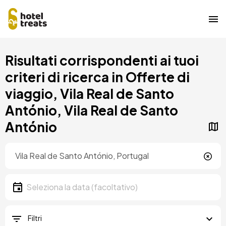
Salta
Risultati corrispondenti ai tuoi
al
contenuto
criteri di ricerca in Offerte di
principale
viaggio, Vila Real de Santo
António, Vila Real de Santo
António
Posizione
Località
Data
Seleziona la data
Filtri