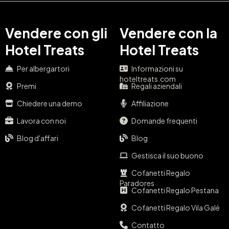
Vendere con gli
Vendere con la
Hotel Treats
Hotel Treats
Per albergartori
Informazioni su
hoteltreats.com
Premi
Regali aziendali
Chiedere una demo
Affiliazione
Lavora con noi
Domande frequenti
Blog d'affari
Blog
Gestisca il suo buono
Cofanetti Regalo
Paradores
Cofanetti Regalo Pestana
Cofanetti Regalo Vila Galé
Contatto