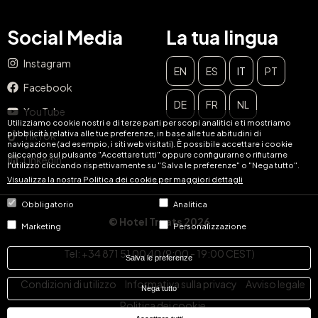
Social Media
La tua lingua
Instagram
EN
ES
IT
PT
Facebook
DE
FR
NL
YouTube
Utilizziamo cookie nostri e di terze parti per scopi analitici e ti mostriamo
pubblicità relativa alle tue preferenze, in base alle tue abitudini di
TikTok
navigazione (ad esempio, i siti web visitati). È possibile accettare i cookie
cliccando sul pulsante "Accettare tutti" oppure configurarne o rifiutarne
LinkedIn
l'utilizzo cliccando rispettivamente su "Salva le preferenze" o "Nega tutto".
Visualizza la nostra Politica dei cookie per maggiori dettagli
Obbligatorio
Analitica
© Hotel Treats 2026
Marketing
Personalizzazione
Tel: +34 871 51 00 40 (9:00 - 19:00 CEST)
Salva le preferenze
Condizioni di utilizzo
Informativa sulla privacy
Avviso legale
Nega tutto
Politica dei cookie