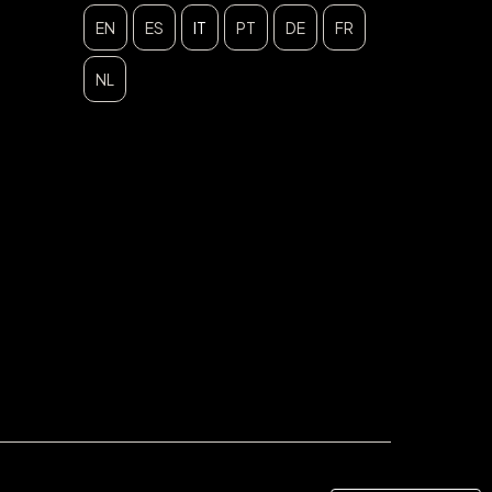
EN
ES
IT
PT
DE
FR
NL