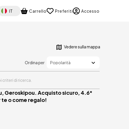
elect your language
IT
Carrello
Preferiti
Accesso
Vedere sulla mappa
Ordina per
riteri di ricerca.
ou, Geroskipou. Acquisto sicuro, 4.6*
r te o come regalo!