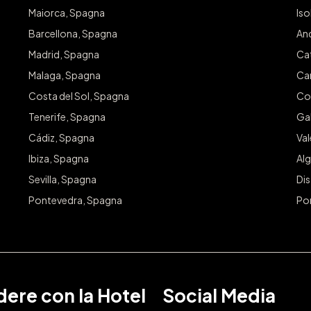
Conced
Maiorca, Spagna
Iso
Barcellona, Spagna
An
Iscriviti pe
Madrid, Spagna
Ca
Email
Malaga, Spagna
Ca
Costa del Sol, Spagna
Co
Tenerife, Spagna
Gal
Cádiz, Spagna
Va
Ibiza, Spagna
Alg
Sevilla, Spagna
Dis
Pontevedra, Spagna
Po
ere con la Hotel
Social Media