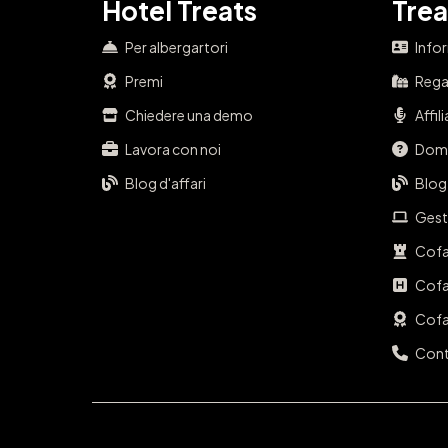
Hotel Treats
Trea
Per albergartori
Info
Premi
Regal
Chiedere una demo
Affil
Lavora con noi
Doma
Blog d'affari
Blog
Gest
Cofa
Cofa
Cofa
Cont