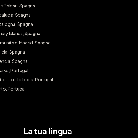
iti il capriccio che meriti!
le Baleari, Spagna
dalucia, Spagna
r avere accesso esclusivo a sorteggi e offerte nella tua città.
talogna, Spagna
nary Islands, Spagna
ISCRIVITI
munità di Madrid, Spagna
icia, Spagna
lencia, Spagna
arve, Portugal
tretto di Lisbona, Portugal
rto, Portugal
La tua lingua