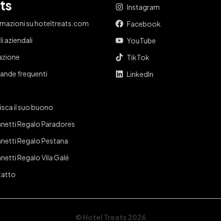
ts
Instagram
rmazioni su hoteltreats.com
Facebook
i aziendali
YouTube
iazione
TikTok
nde frequenti
LinkedIn
isca il suo buono
netti Regalo Paradores
netti Regalo Pestana
netti Regalo Vila Galé
atto
© Hotel Treats 2026