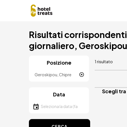
Salta
Risultati corrispondenti a
al
contenuto
giornaliero, Geroskipo
principale
1 risultato
Posizione
Località
Scegli tra
Data
Seleziona la data
CERCA