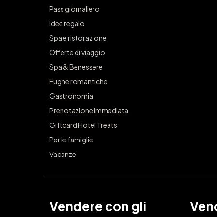
Pass giornaliero
Idee regalo
Spa e ristorazione
Offerte di viaggio
Spa & Benessere
Fughe romantiche
Gastronomia
Prenotazione immediata
Giftcard Hotel Treats
Per le famiglie
Vacanze
Vendere con gli
Vend