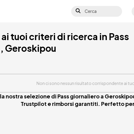
Cerca
S
i tuoi criteri di ricerca in Pass
u, Geroskipou
Non ci sono nessun risultato corrispondente ai tuoi c
 la nostra selezione di Pass giornaliero a Geroskip
Trustpilot e rimborsi garantiti. Perfetto pe