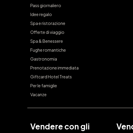
Pass giornaliero
Idee regalo
Spa e ristorazione
Offerte di viaggio
Spa & Benessere
Fughe romantiche
Gastronomia
Prenotazione immediata
Giftcard Hotel Treats
Per le famiglie
Vacanze
Vendere con gli
Vend