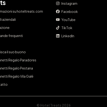
ts
Instagram
rmazioni su hoteltreats.com
Facebook
i aziendali
YouTube
iazione
TikTok
nde frequenti
LinkedIn
isca il suo buono
netti Regalo Paradores
netti Regalo Pestana
netti Regalo Vila Galé
atto
© Hotel Treats 2026