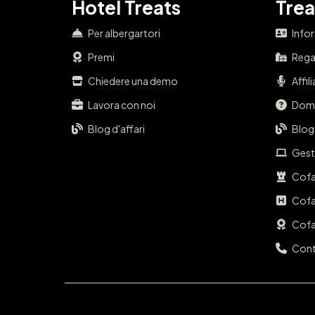
Hotel Treats
Trea
Per albergartori
Info
Premi
Regal
Chiedere una demo
Affil
Lavora con noi
Doma
Blog d'affari
Blog
Gest
Cofa
Cofa
Cofa
Cont