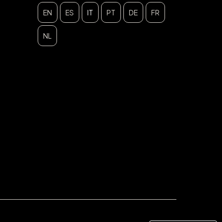
EN
ES
IT
PT
DE
FR
NL