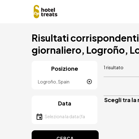
Salta
Risultati corrispondenti a
al
contenuto
giornaliero, Logroño, 
principale
1 risultato
Posizione
Località
Scegli tra la
Data
Seleziona la data
CERCA