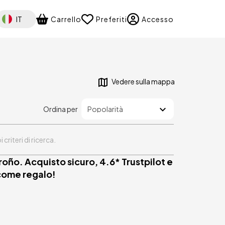
elect your language
IT
Carrello
Preferiti
Accesso
Vedere sulla mappa
Ordina per
riteri di ricerca.
roño. Acquisto sicuro, 4.6* Trustpilot e
 come regalo!