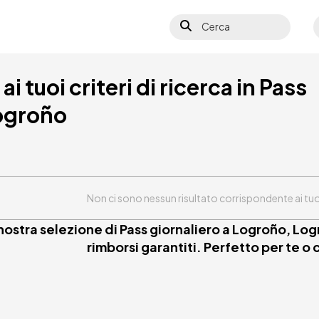
Cerca
S
i tuoi criteri di ricerca in Pass
Logroño
Non ci sono nessun risultato corrispondente ai tuoi c
 nostra selezione di Pass giornaliero a Logroño, Log
rimborsi garantiti. Perfetto per te o