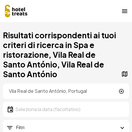
Salta
Risultati corrispondenti ai tuoi
al
contenuto
criteri di ricerca in Spa e
principale
ristorazione, Vila Real de
Santo António, Vila Real de
Santo António
Posizione
Località
Data
Seleziona la data
Filtri