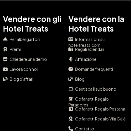
Vendere con gli
Vendere con la
Hotel Treats
Hotel Treats
Per albergartori
Informazioni su
hoteltreats.com
Premi
Regali aziendali
Chiedere una demo
Affiliazione
Lavora con noi
Domande frequenti
Blog d'affari
Blog
Gestisca il suo buono
Cofanetti Regalo
Paradores
Cofanetti Regalo Pestana
Cofanetti Regalo Vila Galé
Contatto