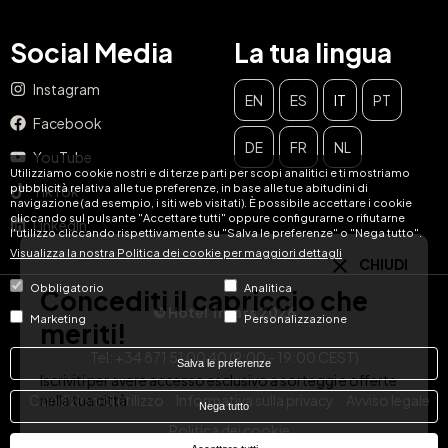
Social Media
La tua lingua
Instagram
EN
ES
IT
PT
Facebook
CHIUDI
DE
FR
NL
YouTube
Concediti il capriccio che
Utilizziamo cookie nostri e di terze parti per scopi analitici e ti mostriamo
pubblicità relativa alle tue preferenze, in base alle tue abitudini di
TikTok
navigazione (ad esempio, i siti web visitati). È possibile accettare i cookie
meriti!
cliccando sul pulsante "Accettare tutti" oppure configurarne o rifiutarne
LinkedIn
l'utilizzo cliccando rispettivamente su "Salva le preferenze" o "Nega tutto".
Visualizza la nostra Politica dei cookie per maggiori dettagli
Iscriviti per avere accesso esclusivo a sorteggi e offerte
nella tua città.
Obbligatorio
Analitica
© Hotel Treats 2026
Email
Marketing
Personalizzazione
ISCRIVITI
Tel: +34 871 51 00 40 (9:00 - 19:00 CEST)
Salva le preferenze
Condizioni di utilizzo
Informativa sulla privacy
Avviso legale
Nega tutto
Politica dei cookie