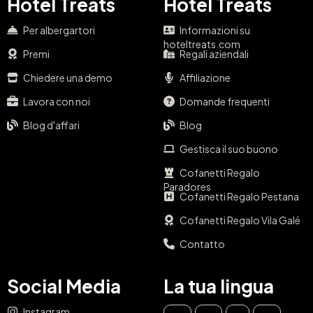
Hotel Treats
Hotel Treats
Per albergartori
Informazioni su
hoteltreats.com
Premi
Regali aziendali
Chiedere una demo
Affiliazione
Lavora con noi
Domande frequenti
Blog d'affari
Blog
Gestisca il suo buono
Cofanetti Regalo
Paradores
Cofanetti Regalo Pestana
Cofanetti Regalo Vila Galé
Contatto
Social Media
La tua lingua
Instagram