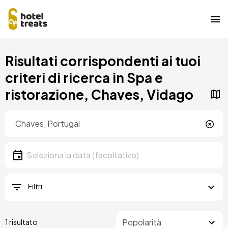
Salta
Risultati corrispondenti ai tuoi
al
contenuto
criteri di ricerca in Spa e
principale
ristorazione, Chaves, Vidago
Posizione
Località
Data
Seleziona la data
Filtri
1 risultato