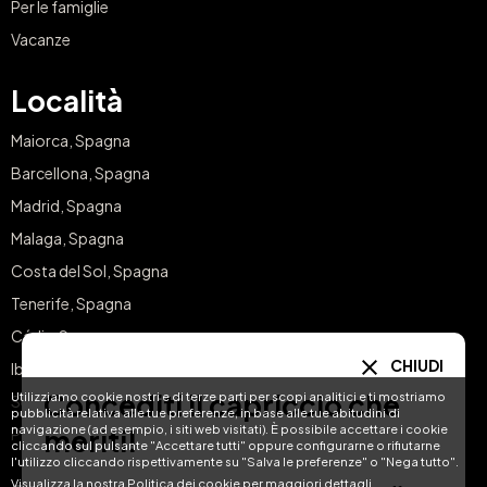
Per le famiglie
Vacanze
Località
Maiorca, Spagna
Barcellona, Spagna
Madrid, Spagna
Malaga, Spagna
Costa del Sol, Spagna
Tenerife, Spagna
Cádiz, Spagna
CHIUDI
Ibiza, Spagna
Concediti il capriccio che
Utilizziamo cookie nostri e di terze parti per scopi analitici e ti mostriamo
Sevilla, Spagna
pubblicità relativa alle tue preferenze, in base alle tue abitudini di
navigazione (ad esempio, i siti web visitati). È possibile accettare i cookie
meriti!
Pontevedra, Spagna
cliccando sul pulsante "Accettare tutti" oppure configurarne o rifiutarne
l'utilizzo cliccando rispettivamente su "Salva le preferenze" o "Nega tutto".
Visualizza la nostra Politica dei cookie per maggiori dettagli