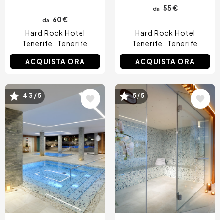
55 €
da
60 €
da
Hard Rock Hotel
Hard Rock Hotel
Tenerife
Tenerife
Tenerife
Tenerife
ACQUISTA ORA
ACQUISTA ORA
Immagine
Immagine
4.3 / 5
5 / 5