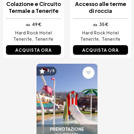
Colazione e Circuito
Accesso alle terme
Termale a Tenerife
di roccia
49 €
35 €
da
da
Hard Rock Hotel
Hard Rock Hotel
Tenerife
Tenerife
Tenerife
Tenerife
ACQUISTA ORA
ACQUISTA ORA
Immagine
5 / 5
PRENOTAZIONE