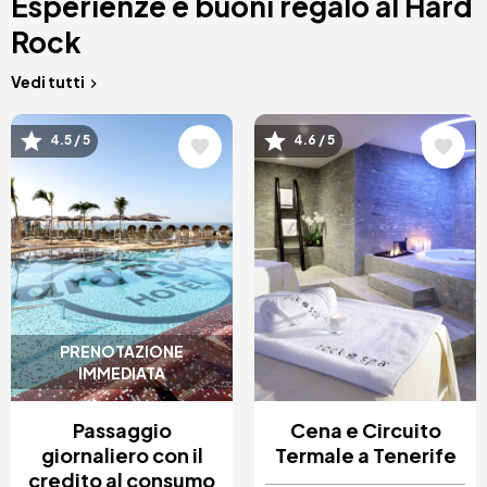
Esperienze e buoni regalo al Hard
Rock
Vedi tutti
Immagine
Immagine
4.5 / 5
4.6 / 5
PRENOTAZIONE
IMMEDIATA
Passaggio
Cena e Circuito
giornaliero con il
Termale a Tenerife
credito al consumo