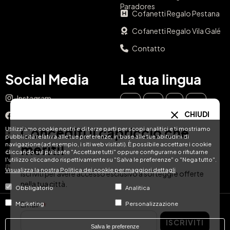
Paradores
Cofanetti Regalo Pestana
Cofanetti Regalo Vila Galé
Contatto
Social Media
La tua lingua
Instagram
EN
ES
IT
PT
CHIUDI
Facebook
DE
FR
NL
Concediti il capriccio che
Utilizziamo cookie nostri e di terze parti per scopi analitici e ti mostriamo
YouTube
pubblicità relativa alle tue preferenze, in base alle tue abitudini di
navigazione (ad esempio, i siti web visitati). È possibile accettare i cookie
meriti!
TikTok
cliccando sul pulsante "Accettare tutti" oppure configurarne o rifiutarne
l'utilizzo cliccando rispettivamente su "Salva le preferenze" o "Nega tutto".
LinkedIn
Visualizza la nostra Politica dei cookie per maggiori dettagli
Iscriviti per avere accesso esclusivo a sorteggi e offerte
nella tua città.
Obbligatorio
Analitica
Email
Marketing
Personalizzazione
© Hotel Treats 2026
ISCRIVITI
Salva le preferenze