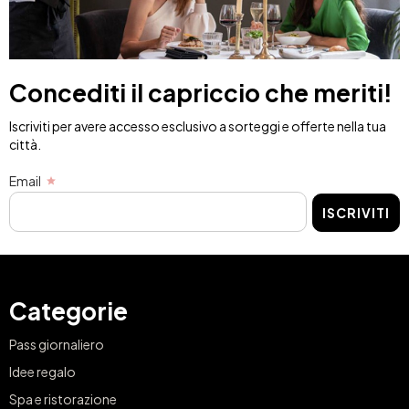
Concediti il capriccio che meriti!
Iscriviti per avere accesso esclusivo a sorteggi e offerte nella tua
città.
Email
ISCRIVITI
Categorie
Pass giornaliero
Idee regalo
Spa e ristorazione