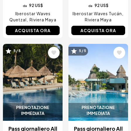
92 US$
92 US$
da
da
Iberostar Waves
Iberostar Waves Tucán
Quetzal
Riviera Maya
Riviera Maya
ACQUISTA ORA
ACQUISTA ORA
Immagine
Immagine
5 / 5
5 / 5
PRENOTAZIONE
PRENOTAZIONE
IMMEDIATA
IMMEDIATA
Pass giornaliero All
Pass giornaliero All