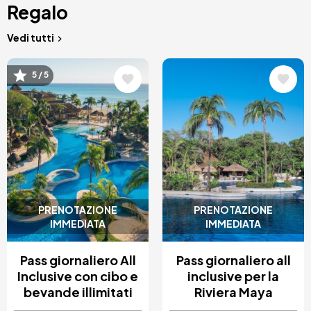
Regalo
Vedi tutti
Immagine
Immagine
5 / 5
PRENOTAZIONE
PRENOTAZIONE
IMMEDIATA
IMMEDIATA
Pass giornaliero All
Pass giornaliero all
Inclusive con cibo e
inclusive per la
bevande illimitati
Riviera Maya