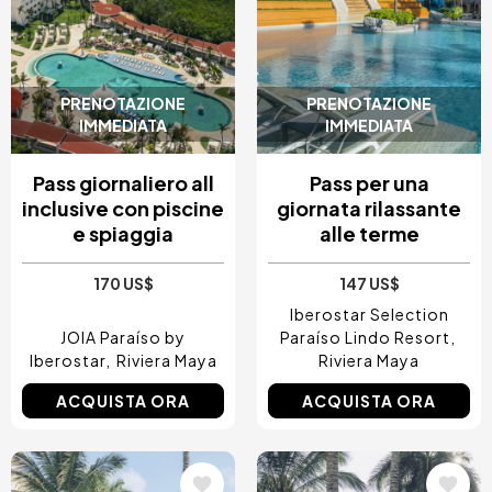
PRENOTAZIONE
PRENOTAZIONE
IMMEDIATA
IMMEDIATA
Pass giornaliero all
Pass per una
inclusive con piscine
giornata rilassante
e spiaggia
alle terme
170 US$
147 US$
Iberostar Selection
JOIA Paraíso by
Paraíso Lindo Resort
Iberostar
Riviera Maya
Riviera Maya
ACQUISTA ORA
ACQUISTA ORA
Immagine
Immagine