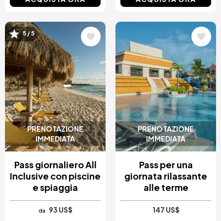
Immagine
Immagine
5 / 5
PRENOTAZIONE
PRENOTAZIONE
IMMEDIATA
IMMEDIATA
Pass giornaliero All
Pass per una
Inclusive con piscine
giornata rilassante
e spiaggia
alle terme
93 US$
147 US$
da