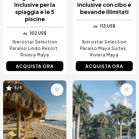
Inclusive per la
Inclusive con cibo e
spiaggia e le 5
bevande illimitati
piscine
113 US$
da
102 US$
da
Iberostar Selection
Iberostar Selection
Paraíso Lindo Resort
Paraíso Maya Suites
Riviera Maya
Riviera Maya
ACQUISTA ORA
ACQUISTA ORA
Immagine
Immagine
5 / 5