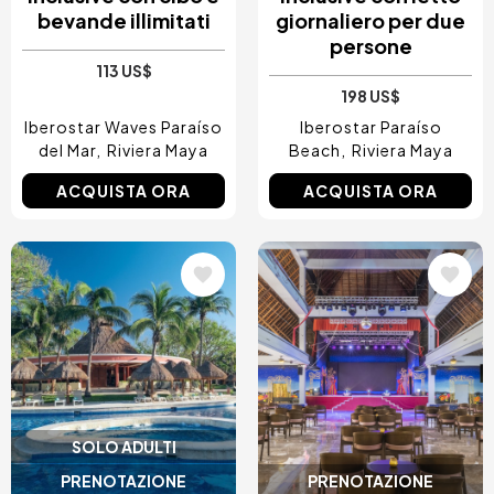
bevande illimitati
giornaliero per due
persone
113 US$
198 US$
Iberostar Waves Paraíso
Iberostar Paraíso
del Mar
Riviera Maya
Beach
Riviera Maya
ACQUISTA ORA
ACQUISTA ORA
Immagine
Immagine
SOLO ADULTI
PRENOTAZIONE
PRENOTAZIONE