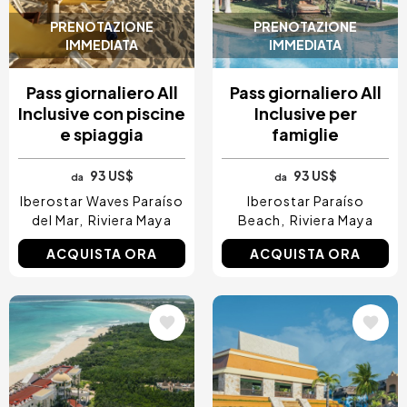
PRENOTAZIONE
PRENOTAZIONE
IMMEDIATA
IMMEDIATA
Pass giornaliero All
Pass giornaliero All
Inclusive con piscine
Inclusive per
e spiaggia
famiglie
93 US$
93 US$
da
da
Iberostar Waves Paraíso
Iberostar Paraíso
del Mar
Riviera Maya
Beach
Riviera Maya
ACQUISTA ORA
ACQUISTA ORA
Immagine
Immagine