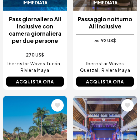
IMMEDIATA
IMMEDIATA
Pass giornaliero All
Passaggio notturno
Inclusive con
All Inclusive
camera giornaliera
per due persone
92 US$
da
270 US$
Iberostar Waves Tucán
Iberostar Waves
Riviera Maya
Quetzal
Riviera Maya
ACQUISTA ORA
ACQUISTA ORA
Immagine
Immagine