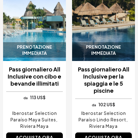
PRENOTAZIONE
PRENOTAZIONE
IMMEDIATA
IMMEDIATA
Pass giornaliero All
Pass giornaliero All
Inclusive con cibo e
Inclusive per la
bevande illimitati
spiaggia e le 5
piscine
113 US$
da
102 US$
da
Iberostar Selection
Iberostar Selection
Paraíso Maya Suites
Paraíso Lindo Resort
Riviera Maya
Riviera Maya
ACQUISTA ORA
ACQUISTA ORA