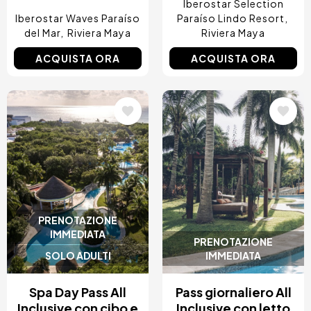
Iberostar Selection
Iberostar Waves Paraíso
Paraíso Lindo Resort
del Mar
Riviera Maya
Riviera Maya
ACQUISTA ORA
ACQUISTA ORA
Immagine
Immagine
PRENOTAZIONE
IMMEDIATA
PRENOTAZIONE
SOLO ADULTI
IMMEDIATA
Spa Day Pass All
Pass giornaliero All
Inclusive con cibo e
Inclusive con letto