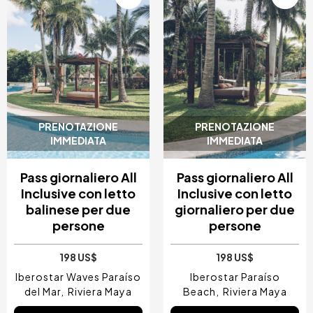
PRENOTAZIONE
PRENOTAZIONE
IMMEDIATA
IMMEDIATA
Pass giornaliero All
Pass giornaliero All
Inclusive con letto
Inclusive con letto
balinese per due
giornaliero per due
persone
persone
198 US$
198 US$
Iberostar Waves Paraíso
Iberostar Paraíso
del Mar
Riviera Maya
Beach
Riviera Maya