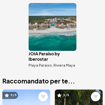
Immagine
JOIA Paraíso by
Iberostar
Playa Paraiso
Riviera Maya
Raccomandato per te...
Immagine
Immagine
5 / 5
5 / 5