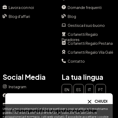
Lavora con noi
Domande frequenti
Blog d'affari
Blog
Gestisca il suo buono
Cofanetti Regalo
Paradores
Cofanetti Regalo Pestana
Cofanetti Regalo Vila Galé
Contatto
Social Media
La tua lingua
Instagram
EN
ES
IT
PT
Facebook
CHIUDI
DE
FR
NL
YouTube
Concediti il capriccio che
Utilizziamo cookie nostri e di terze parti per scopi analitici e ti mostriamo
pubblicità relativa alle tue preferenze, in base alle tue abitudini di
TikTok
navigazione (ad esempio, i siti web visitati). È possibile accettare i cookie