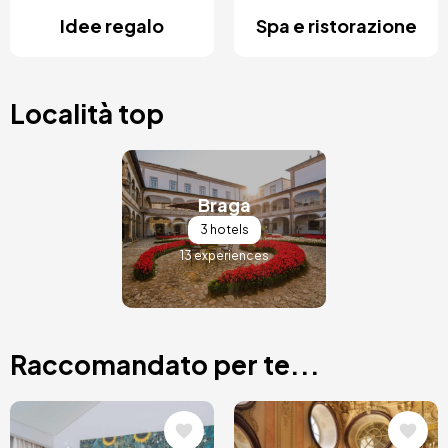
Idee regalo
Spa e ristorazione
Località top
Immagine
Braga
3 hotels
13 experiences
Raccomandato per te...
Immagine
Immagine