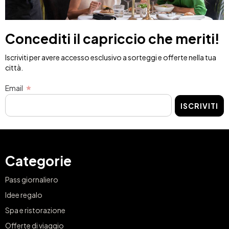
Concediti il capriccio che meriti!
Iscriviti per avere accesso esclusivo a sorteggi e offerte nella tua
città.
Email
ISCRIVITI
Categorie
Pass giornaliero
Idee regalo
Spa e ristorazione
Offerte di viaggio