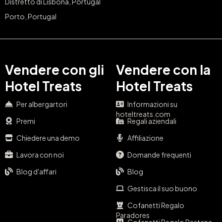
Distretto di Lisbona, Portugal
Porto, Portugal
Vendere con gli
Vendere con la
Hotel Treats
Hotel Treats
Per albergartori
Informazioni su
hoteltreats.com
Premi
Regali aziendali
Chiedere una demo
Affiliazione
Lavora con noi
Domande frequenti
Blog d'affari
Blog
Gestisca il suo buono
Cofanetti Regalo
Paradores