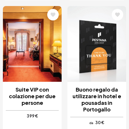
Immagine
Immagine
Suite VIP con
Buono regalo da
colazione per due
utilizzare in hotel e
persone
pousadas in
Portogallo
399 €
30 €
da