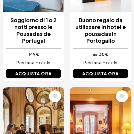
Soggiorno di 1 o 2
Buono regalo da
notti presso le
utilizzare in hotel e
Pousadas de
pousadas in
Portugal
Portogallo
149 €
30 €
da
Pestana Hotels
Pestana Hotels
ACQUISTA ORA
ACQUISTA ORA
Immagine
Immagine