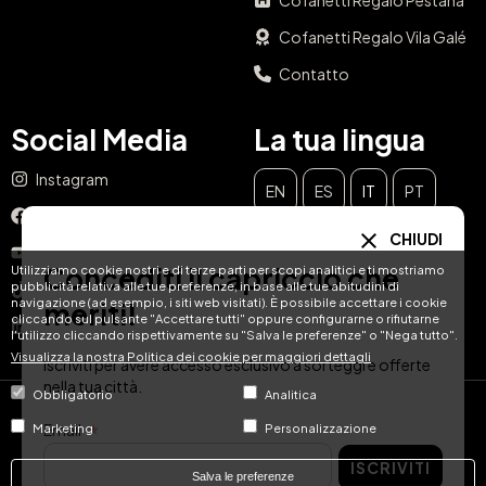
Cofanetti Regalo Pestana
Cofanetti Regalo Vila Galé
Contatto
Social Media
La tua lingua
Instagram
EN
ES
IT
PT
Facebook
CHIUDI
DE
FR
NL
YouTube
Concediti il capriccio che
Utilizziamo cookie nostri e di terze parti per scopi analitici e ti mostriamo
pubblicità relativa alle tue preferenze, in base alle tue abitudini di
TikTok
navigazione (ad esempio, i siti web visitati). È possibile accettare i cookie
meriti!
cliccando sul pulsante "Accettare tutti" oppure configurarne o rifiutarne
LinkedIn
l'utilizzo cliccando rispettivamente su "Salva le preferenze" o "Nega tutto".
Visualizza la nostra Politica dei cookie per maggiori dettagli
Iscriviti per avere accesso esclusivo a sorteggi e offerte
nella tua città.
Obbligatorio
Analitica
© Hotel Treats 2026
Email
Marketing
Personalizzazione
ISCRIVITI
Tel: +34 871 51 00 40 (9:00 - 19:00 CEST)
Salva le preferenze