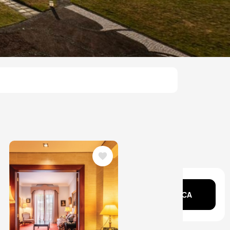
Immagine
ente?
CERCA