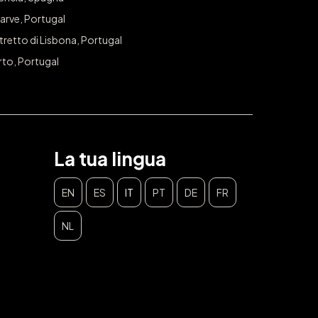
arve, Portugal
tretto di Lisbona, Portugal
rto, Portugal
La tua lingua
EN
ES
IT
PT
DE
FR
NL