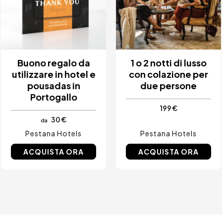
Buono regalo da
1 o 2 notti di lusso
utilizzare in hotel e
con colazione per
pousadas in
due persone
Portogallo
199 €
30 €
da
Pestana Hotels
Pestana Hotels
ACQUISTA ORA
ACQUISTA ORA