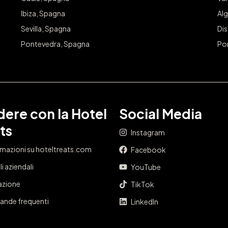
Ibiza, Spagna
Alg
Sevilla, Spagna
Dis
Pontevedra, Spagna
Po
ere con la Hotel
Social Media
ts
Instagram
rmazioni su hoteltreats.com
Facebook
i aziendali
YouTube
iazione
TikTok
nde frequenti
LinkedIn