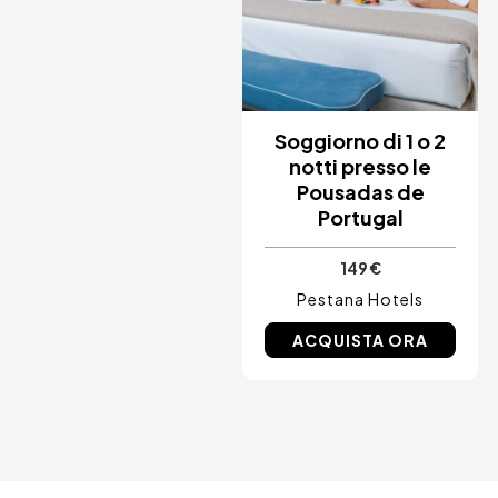
Ibiza, Spagna
Tarragona, Spagna
Tenerife, Spagna
Cádiz, Spagna
Alicante, Spagna
Sevilla, Spagna
Pontevedra, Spagna
Soggiorno di 1 o 2
Parigi, Francia
notti presso le
Lisbona, Portugal
Pousadas de
Menorca, Spagna
Portugal
Girona, Spagna
Gran Canaria, Spagna
Roma, Italia
149 €
Valencia, Spagna
Pestana Hotels
Granada, Spagna
Oporto, Portugal
ACQUISTA ORA
Punta Cana, Repubblica Dominicana
Caceres, Spagna
Parres, Spagna
Riviera Maya, Mexico
Costa Blanca, Spagna
Bilbao, Spagna
Cancun, Mexico