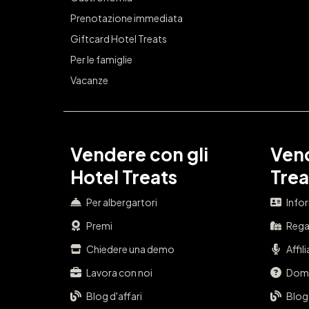
Prenotazione immediata
Giftcard Hotel Treats
Per le famiglie
Vacanze
Vendere con gli
Vend
Hotel Treats
Trea
Per albergartori
Info
Premi
Regal
Chiedere una demo
Affil
Lavora con noi
Doma
Blog d'affari
Blog