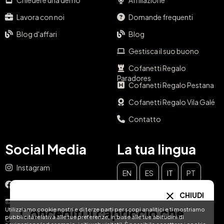
Chiedere una demo
Affiliazione
Lavora con noi
Domande frequenti
Blog d'affari
Blog
Gestisca il suo buono
Cofanetti Regalo
Paradores
Cofanetti Regalo Pestana
Cofanetti Regalo Vila Galé
Contatto
Social Media
La tua lingua
Instagram
EN
ES
IT
PT
Facebook
CHIUDI
DE
FR
NL
YouTube
Concediti il capriccio che
Utilizziamo cookie nostri e di terze parti per scopi analitici e ti mostriamo
pubblicità relativa alle tue preferenze, in base alle tue abitudini di
TikTok