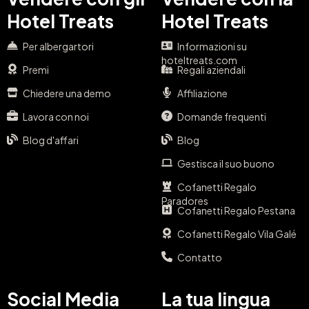
Hotel Treats
Hotel Treats
Per albergartori
Informazioni su
hoteltreats.com
Premi
Regali aziendali
Chiedere una demo
Affiliazione
Lavora con noi
Domande frequenti
Blog d'affari
Blog
Gestisca il suo buono
Cofanetti Regalo
Paradores
Cofanetti Regalo Pestana
Cofanetti Regalo Vila Galé
Contatto
Social Media
La tua lingua