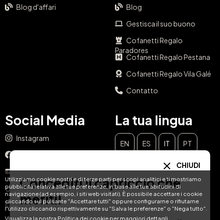
Blog d'affari
Blog
Gestisca il suo buono
Cofanetti Regalo
Paradores
Cofanetti Regalo Pestana
Cofanetti Regalo Vila Galé
Contatto
Social Media
La tua lingua
Instagram
EN
ES
IT
PT
Facebook
CHIUDI
DE
FR
NL
YouTube
Concediti il capriccio che
Utilizziamo cookie nostri e di terze parti per scopi analitici e ti mostriamo
pubblicità relativa alle tue preferenze, in base alle tue abitudini di
TikTok
navigazione (ad esempio, i siti web visitati). È possibile accettare i cookie
meriti!
cliccando sul pulsante "Accettare tutti" oppure configurarne o rifiutarne
LinkedIn
l'utilizzo cliccando rispettivamente su "Salva le preferenze" o "Nega tutto".
Visualizza la nostra Politica dei cookie per maggiori dettagli