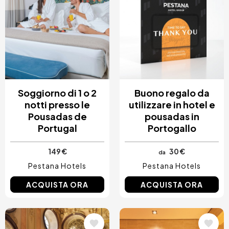
Soggiorno di 1 o 2
Buono regalo da
notti presso le
utilizzare in hotel e
Pousadas de
pousadas in
Portugal
Portogallo
149 €
30 €
da
Pestana Hotels
Pestana Hotels
ACQUISTA ORA
ACQUISTA ORA
Immagine
Immagine