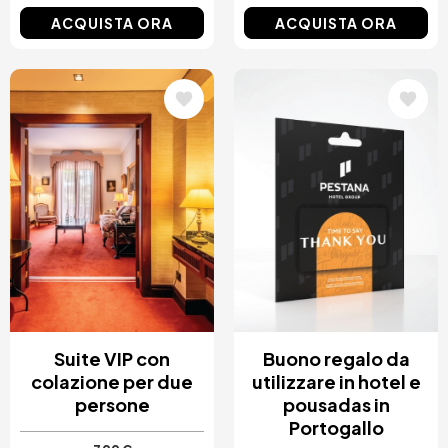
ACQUISTA ORA
ACQUISTA ORA
Immagine
Immagine
Suite VIP con
Buono regalo da
colazione per due
utilizzare in hotel e
persone
pousadas in
Portogallo