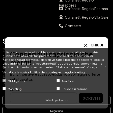
Paradores
Cofanetti Regalo Pestana
Cofanetti Regalo Vila Galé
Contatto
Social Media
La tua lingua
CHIUDI
Instagram
Concediti il capriccio che
Utilizziamo cookie nostri e di terze parti per scopi analitici e ti mostriamo
EN
ES
IT
PT
pubblicità relativa alle tue preferenze, in base alle tue abitudini di
Facebook
navigazione (ad esempio, i siti web visitati). È possibile accettare i cookie
meriti!
cliccando sul pulsante "Accettare tutti" oppure configurarne o rifiutarne
DE
FR
NL
YouTube
l'utilizzo cliccando rispettivamente su "Salva le preferenze" o "Nega tutto".
Visualizza la nostra Politica dei cookie per maggiori dettagli
Iscriviti per avere accesso esclusivo a sorteggi e offerte
TikTok
nella tua città.
Obbligatorio
Analitica
LinkedIn
Email
Marketing
Personalizzazione
ISCRIVITI
Salva le preferenze
© Hotel Treats 2026
Nega tutto