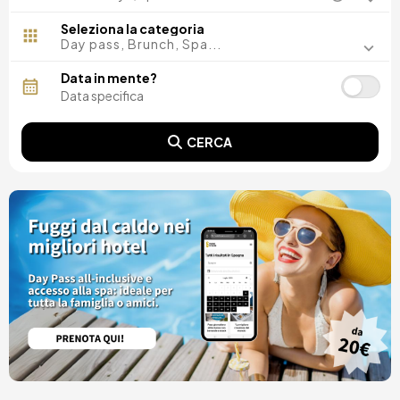
Madrid, Spagna
Malaga, Spagna
Seleziona la categoria
Costa del Sol, Spagna
Day pass, Brunch, Spa...
Ibiza, Spagna
Tarragona, Spagna
Data in mente?
Tenerife, Spagna
Cádiz, Spagna
Alicante, Spagna
CERCA
Sevilla, Spagna
Pontevedra, Spagna
Parigi, Francia
Lisbona, Portugal
Menorca, Spagna
Girona, Spagna
Gran Canaria, Spagna
Roma, Italia
Valencia, Spagna
Granada, Spagna
Oporto, Portugal
Punta Cana, Repubblica Dominicana
Caceres, Spagna
Parres, Spagna
Riviera Maya, Mexico