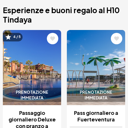
Costa Blanca, Spagna
Esperienze e buoni regalo al H10
Bilbao, Spagna
Cancun, Mexico
Tindaya
Amsterdam, Paesi Bassi
Nizza, Francia
Immagine
Immagine
4 / 5
PRENOTAZIONE
PRENOTAZIONE
IMMEDIATA
IMMEDIATA
Passaggio
Pass giornaliero a
giornaliero Deluxe
Fuerteventura
con pranzo a