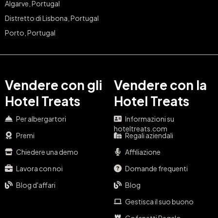
Algarve, Portugal
Distretto di Lisbona, Portugal
Porto, Portugal
Vendere con gli
Vendere con la
Hotel Treats
Hotel Treats
Per albergartori
Informazioni su
hoteltreats.com
Premi
Regali aziendali
Chiedere una demo
Affiliazione
Lavora con noi
Domande frequenti
Blog d'affari
Blog
Gestisca il suo buono
Cofanetti Regalo