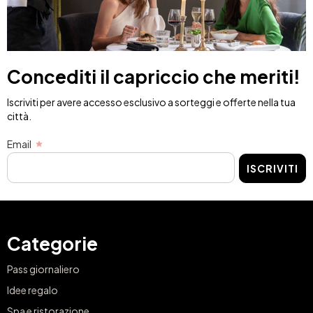
Concediti il capriccio che meriti!
Iscriviti per avere accesso esclusivo a sorteggi e offerte nella tua
città.
Email
ISCRIVITI
Categorie
Pass giornaliero
Idee regalo
Spa e ristorazione