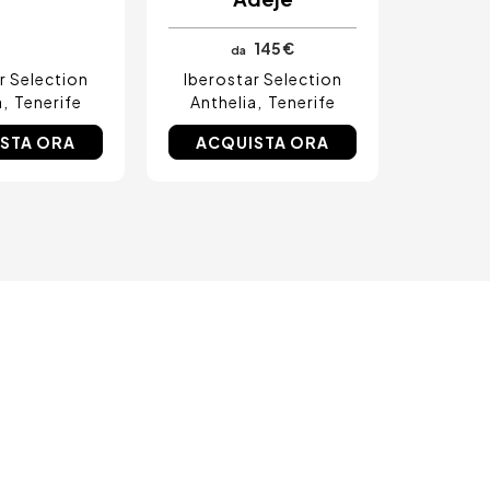
145 €
da
r Selection
Iberostar Selection
a
Tenerife
Anthelia
Tenerife
STA ORA
ACQUISTA ORA