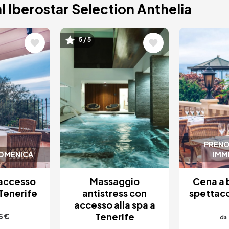
l Iberostar Selection Anthelia
e
Immagine
Immagi
5 / 5
PRENO
DOMENICA
IMM
 accesso
Massaggio
Cena a 
 Tenerife
antistress con
spettaco
accesso alla spa a
Tenerife
5 €
da