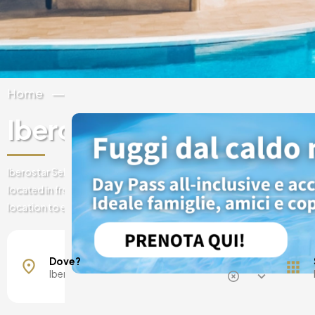
Home
Spagna
Canary Islands
Tenerife
Iberostar Selection Anth
Iberostar Selection Anthelia is one of the best hotels in Tenerife, an 
located in front of Fañabé Beach and surrounded by incredible gard
location to enjoy an unforgettable day experience!
Maiorca, Spagna
Barcellona, Spagna
Dove?
Madrid, Spagna
Malaga, Spagna
Costa del Sol, Spagna