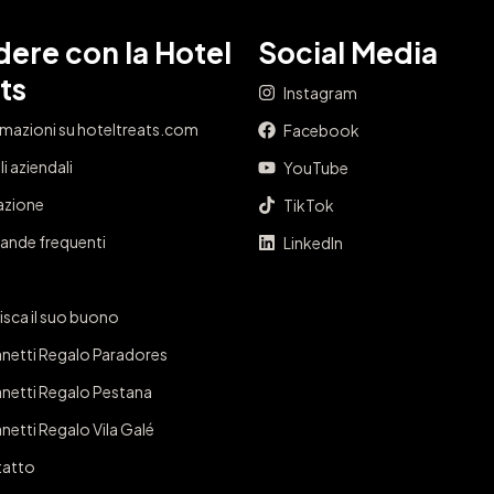
ere con la Hotel
Social Media
ts
Instagram
rmazioni su hoteltreats.com
Facebook
i aziendali
YouTube
iazione
TikTok
nde frequenti
LinkedIn
isca il suo buono
netti Regalo Paradores
netti Regalo Pestana
netti Regalo Vila Galé
atto