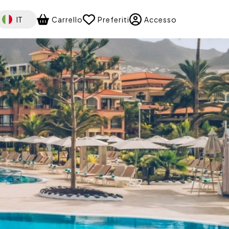
elect your language
IT
Carrello
Preferiti
Accesso