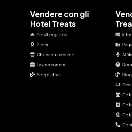
Vendere con gli
Vend
Hotel Treats
Trea
Per albergartori
Info
Premi
Regal
Chiedere una demo
Affil
Lavora con noi
Doma
Blog d'affari
Blog
Gest
Cofa
Cofa
Cofa
Cont