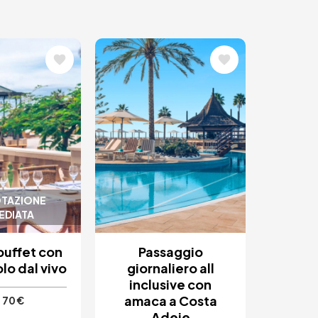
ne
Immagine
TAZIONE
EDIATA
buffet con
Passaggio
lo dal vivo
giornaliero all
inclusive con
amaca a Costa
70 €
Adeje