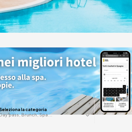
elia
incredible 5* resort
ens. A perfect
Data in m
Seleziona la categoria
Day pass, Brunch, Spa...