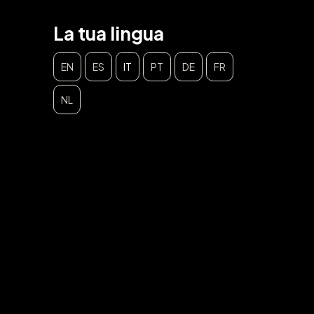
La tua lingua
EN
ES
IT
PT
DE
FR
NL