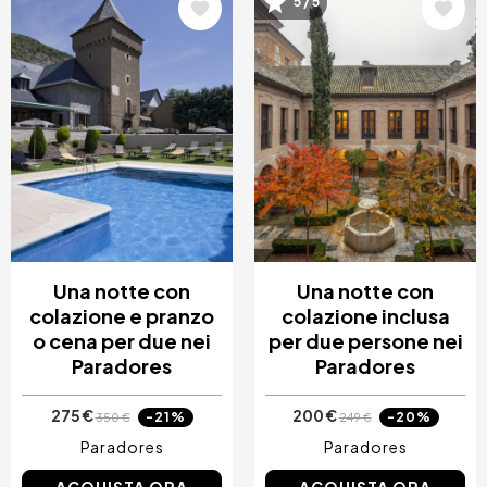
Immagine
Immagine
5 / 5
Una notte con
Una notte con
colazione e pranzo
colazione inclusa
o cena per due nei
per due persone nei
Paradores
Paradores
275 €
200 €
-21%
-20%
350 €
249 €
Paradores
Paradores