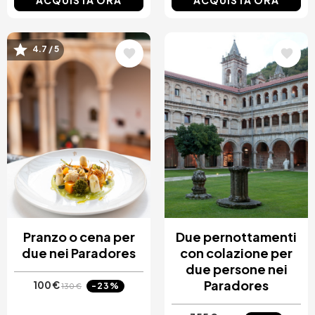
ACQUISTA ORA
ACQUISTA ORA
Immagine
Immagine
4.7 / 5
Pranzo o cena per
Due pernottamenti
due nei Paradores
con colazione per
due persone nei
Paradores
100 €
-23%
130 €