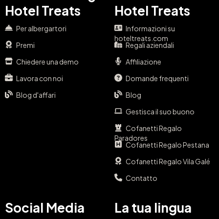
Hotel Treats
Hotel Treats
Per albergartori
Informazioni su
hoteltreats.com
Premi
Regali aziendali
Chiedere una demo
Affiliazione
Lavora con noi
Domande frequenti
Blog d'affari
Blog
Gestisca il suo buono
Cofanetti Regalo
Paradores
Cofanetti Regalo Pestana
Cofanetti Regalo Vila Galé
Contatto
Social Media
La tua lingua