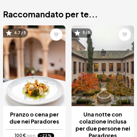
Raccomandato per te...
Immagine
Immagine
4.7 / 5
5 / 5
Pranzo o cena per
Una notte con
due nei Paradores
colazione inclusa
per due persone nei
Paradores
100 €
-23%
130 €