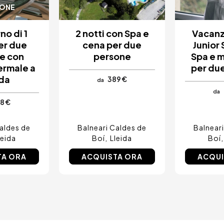
IONE
no di 1
2 notti con Spa e
Vacanza
er due
cena per due
Junior 
e con
persone
Spa e 
termale a
per du
ida
389 €
da
da
8 €
aldes de
Balneari Caldes de
Balnear
leida
Boí
Lleida
Boí
TA ORA
ACQUISTA ORA
ACQUI