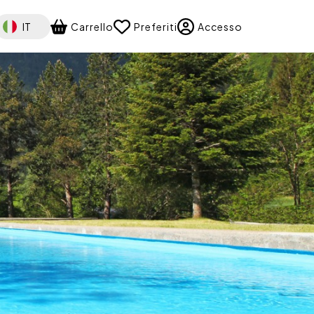
elect your language
IT
Carrello
Preferiti
Accesso