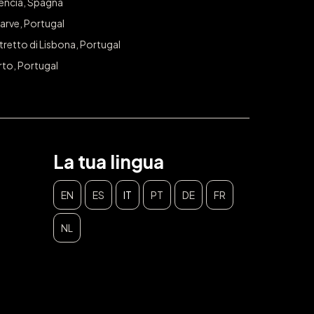
lencia, Spagna
arve, Portugal
tretto di Lisbona, Portugal
rto, Portugal
La tua lingua
EN
ES
IT
PT
DE
FR
NL