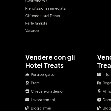
Gastronomia
Prenotazione immediata
Giftcard Hotel Treats
Per le famiglie
Vacanze
Vendere con gli
Vend
Hotel Treats
Trea
Per albergartori
Info
Premi
Regal
Chiedere una demo
Affil
Lavora con noi
Doma
Blog d'affari
Blog