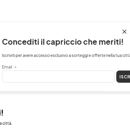
CHIUDI
i il capriccio che meriti!
re accesso esclusivo a sorteggi e offerte nella tua città.
ISCRIVITI
i!
a città.