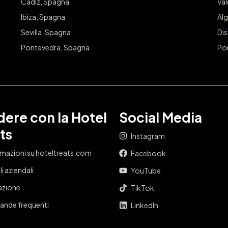
Cádiz, Spagna
Va
Ibiza, Spagna
Alg
Sevilla, Spagna
Dis
Pontevedra, Spagna
Po
ere con la Hotel
Social Media
ts
Instagram
rmazioni su hoteltreats.com
Facebook
i aziendali
YouTube
iazione
TikTok
nde frequenti
LinkedIn