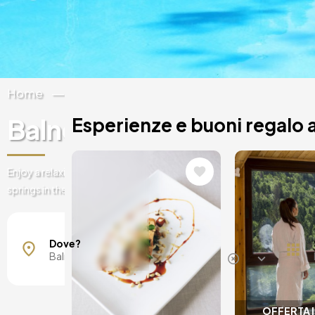
Home
Spagna
Catalogna
Lleida
Balneari Caldes de Boí
Esperienze e buoni regalo a
Immagine
Immagin
Enjoy a relaxing day in Caldes de Boí in Lleida. The spa with the most
springs in the world. Rest your mind and body with our wellness exp
Maiorca, Spagna
Barcellona, Spagna
Dove?
Madrid, Spagna
Malaga, Spagna
Costa del Sol, Spagna
Ibiza, Spagna
OFFERTA 
Tarragona, Spagna