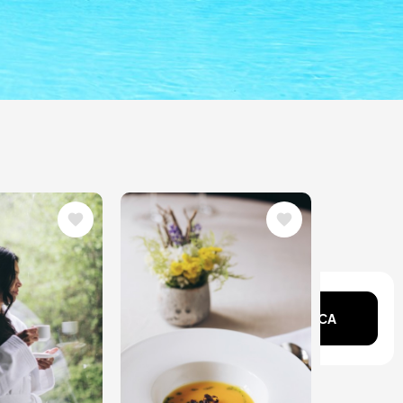
ne
Immagine
ente?
CERCA