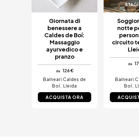
STAG
Tenerife, Spagna
Cádiz, Spagna
Alicante, Spagna
Giornata di
Soggior
Sevilla, Spagna
benessere a
notte p
Pontevedra, Spagna
Caldes de Boí:
person
Parigi, Francia
Massaggio
circuito 
Lisbona, Portugal
Menorca, Spagna
ayurvedico e
Lle
Girona, Spagna
pranzo
Gran Canaria, Spagna
17
da
Roma, Italia
126 €
da
Valencia, Spagna
Balneari Caldes de
Balneari C
Granada, Spagna
Oporto, Portugal
Boí
Lleida
Boí
L
Punta Cana, Repubblica Dominicana
ACQUISTA ORA
ACQUIS
Caceres, Spagna
Parres, Spagna
Riviera Maya, Mexico
Costa Blanca, Spagna
Bilbao, Spagna
Cancun, Mexico
Amsterdam, Paesi Bassi