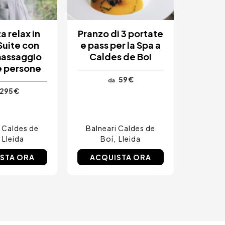
 relax in
Pranzo di 3 portate
Suite con
e pass per la Spa a
massaggio
Caldes de Boi
e persone
59 €
da
295 €
i Caldes de
Balneari Caldes de
Lleida
Boí
Lleida
STA ORA
ACQUISTA ORA