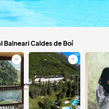
l Balneari Caldes de Boí
e
Immagine
Immagi
 variety of thermal
eriences.
Data in m
Seleziona la categoria
Day pass, Brunch, Spa...
IN BASSA