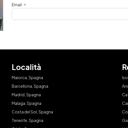
Email
Località
R
Maiorca, Spagna
Iso
Barcellona, Spagna
An
Madrid, Spagna
Ca
Malaga, Spagna
Ca
Costa del Sol, Spagna
Co
Tenerife, Spagna
Gal