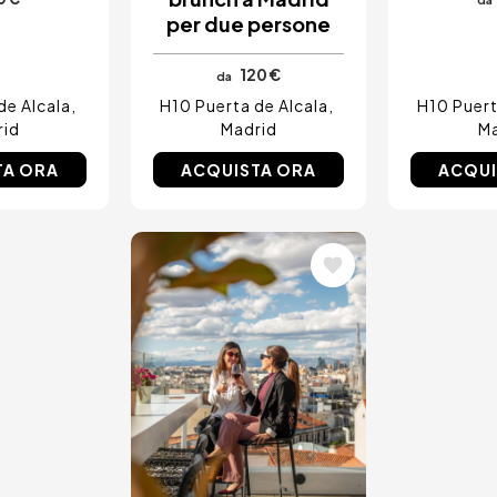
per due persone
120 €
da
de Alcala
H10 Puerta de Alcala
H10 Puert
rid
Madrid
Ma
TA ORA
ACQUISTA ORA
ACQUI
Immagine