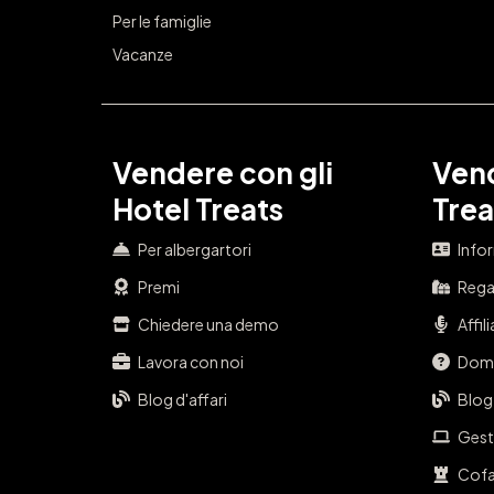
Per le famiglie
Vacanze
Vendere con gli
Vend
Hotel Treats
Trea
Per albergartori
Info
Premi
Regal
Chiedere una demo
Affil
Lavora con noi
Doma
Blog d'affari
Blog
Gest
Cofa