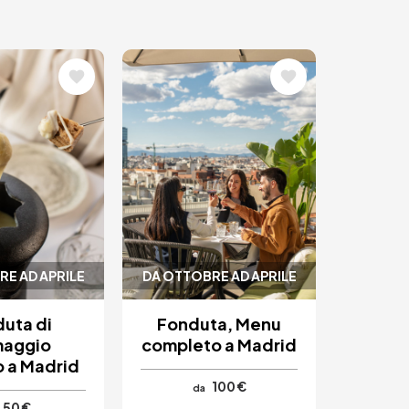
ne
Immagine
E AD APRILE
DA OTTOBRE AD APRILE
uta di
Fonduta, Menu
maggio
completo a Madrid
o a Madrid
100 €
da
50 €