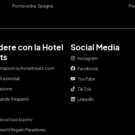
Pontevedra, Spagna
Po
ere con la Hotel
Social Media
ts
Instagram
rmazioni su hoteltreats.com
Facebook
i aziendali
YouTube
iazione
TikTok
nde frequenti
LinkedIn
isca il suo buono
netti Regalo Paradores