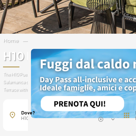
Home
Spagna
H10 Puerta de Alcala
The H10 Puerta de Alcalá hotel is located near the Retiro Park in Madr
Salamanca district. Indulge in a delicious brunch on the impressive El
Terrace with an infinity pool and enjoy its panoramic views of the cit
Maiorca, Spagna
Barcellona, Spagna
Dove?
Madrid, Spagna
Malaga, Spagna
Costa del Sol, Spagna