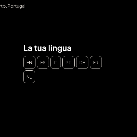
rto, Portugal
La tua lingua
EN
ES
IT
PT
DE
FR
NL