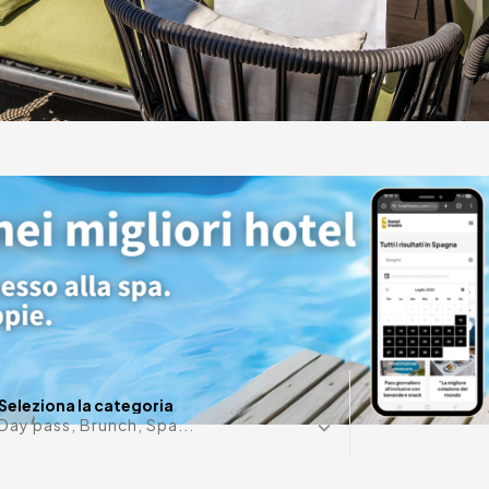
id's exclusive
 Cielo de Alcalá
y.
Data in m
Seleziona la categoria
Day pass, Brunch, Spa...