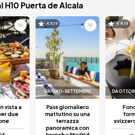
l H10 Puerta de Alcala
e
Immagine
Immagi
4.5 / 5
4.4 / 5
GIUGNO-SETTEMBRE
DA OTTOBR
n vista a
Pass giornaliero
Fond
per due
mattutino su una
for
one
terrazza
svizzer
panoramica con
brunch a Madrid
0 €
da