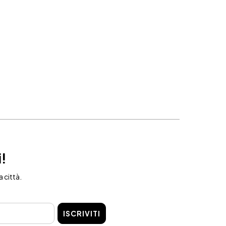
i!
a città.
ISCRIVITI