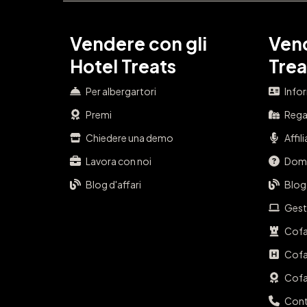
Vendere con gli
Vend
Hotel Treats
Trea
Per albergartori
Info
Premi
Regal
Chiedere una demo
Affil
Lavora con noi
Doma
Blog d'affari
Blog
Gest
Cofa
Cofa
Cofa
Cont