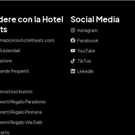
ere con la Hotel
Social Media
ts
Instagram
rmazioni su hoteltreats.com
Facebook
i aziendali
YouTube
iazione
TikTok
nde frequenti
LinkedIn
isca il suo buono
netti Regalo Paradores
netti Regalo Pestana
netti Regalo Vila Galé
atto