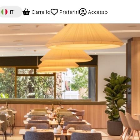
elect your language
IT
Carrello
Preferiti
Accesso