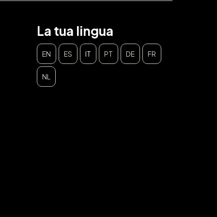
La tua lingua
EN
ES
IT
PT
DE
FR
NL