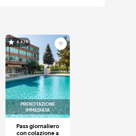
Immagine
4.6 / 5
PRENOTAZIONE
IMMEDIATA
Pass giornaliero
con colazione a