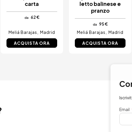
carta
letto balinese e
pranzo
62 €
da
95 €
da
Meliá Barajas
Madrid
Meliá Barajas
Madrid
ACQUISTA ORA
ACQUISTA ORA
Concedit
Iscriviti per ave
?
Email