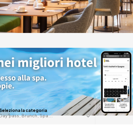
arajas vi permette
i e trascorrete una
meritate.
Data in m
Seleziona la categoria
Day pass, Brunch, Spa...