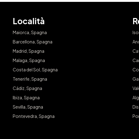
Località
R
Maiorca, Spagna
Iso
Barcellona, Spagna
An
Madrid, Spagna
Ca
Malaga, Spagna
Ca
Costa del Sol, Spagna
Co
Tenerife, Spagna
Gal
Cádiz, Spagna
Va
Ibiza, Spagna
Alg
Sevilla, Spagna
Dis
Pontevedra, Spagna
Po