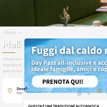
Home
Spagna
Comunità di Madrid
Meliá Barajas
Situato vicino all'aeroporto e alla fiera IFEMA, l'hotel urbano Meliá B
di godere di un meritato riposo e di evadere dalla routine. Rilassatev
giornata indimenticabile a Madrid circondati da tutti i comfort che 
Maiorca, Spagna
Barcellona, Spagna
Dove?
Madrid, Spagna
Malaga, Spagna
Costa del Sol, Spagna
QUESTA È UNA TRADUZIONE AUTOMATICA.