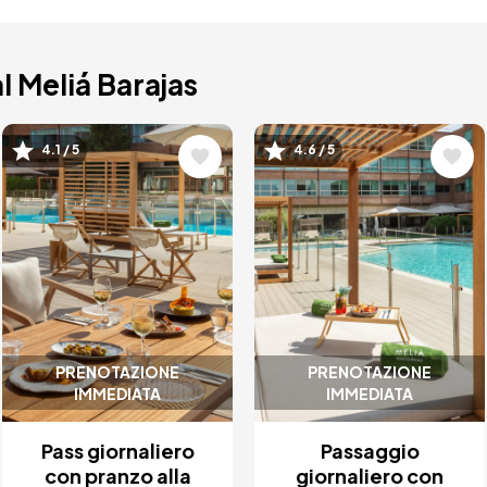
l Meliá Barajas
Immagine
Immagine
4.1 / 5
4.6 / 5
PRENOTAZIONE
PRENOTAZIONE
IMMEDIATA
IMMEDIATA
Pass giornaliero
Passaggio
con pranzo alla
giornaliero con