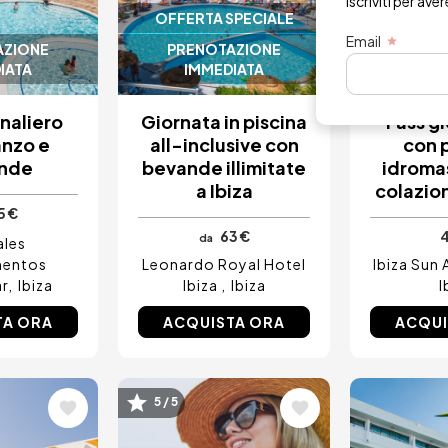
Iscriviti per ave
OFFERTA SPECIALE
SOLO
Email
AZIONE
PRENOTAZIONE
PRENO
IATA
IMMEDIATA
IMM
rnaliero
Giornata in piscina
Pass gi
anzo e
all-inclusive con
con p
nde
bevande illimitate
idroma
a Ibiza
colazion
5 €
63 €
4
da
ales
mentos
Leonardo Royal Hotel
Ibiza Sun
r
Ibiza
Ibiza
Ibiza
I
TA ORA
ACQUISTA ORA
ACQUI
e
Immagine
Immagi
5 / 5