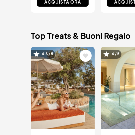
ACQUISTA ORA
ACQUIS
Top Treats & Buoni Regalo
Immagine
Immagin
4.3 / 5
4 / 5