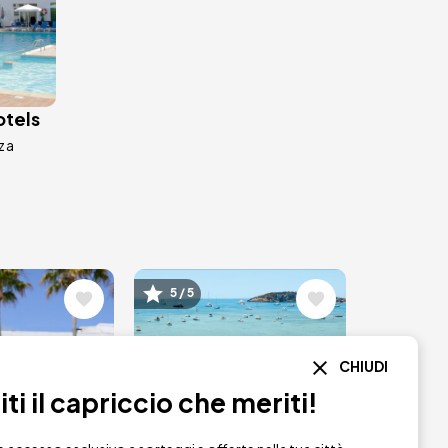
otels
iza
ne
Immagine
5 / 5
CHIUDI
i il capriccio che meriti!