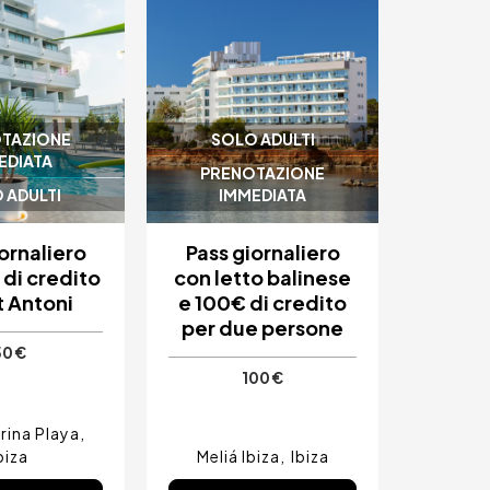
TAZIONE
SOLO ADULTI
EDIATA
PRENOTAZIONE
 ADULTI
IMMEDIATA
ornaliero
Pass giornaliero
di credito
con letto balinese
t Antoni
e 100€ di credito
per due persone
50 €
100 €
rina Playa
biza
Meliá Ibiza
Ibiza