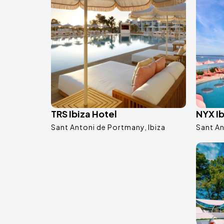
TRS Ibiza Hotel
NYX Ib
Sant Antoni de Portmany
Ibiza
Sant A
Imm