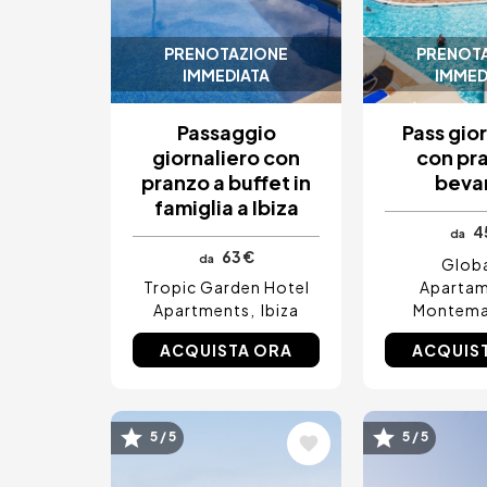
PRENOTAZIONE
PRENOT
IMMEDIATA
IMMED
Passaggio
Pass gio
giornaliero con
con pr
pranzo a buffet in
beva
famiglia a Ibiza
4
da
63 €
da
Glob
Tropic Garden Hotel
Aparta
Apartments
Ibiza
Montema
ACQUISTA ORA
ACQUIS
Immagine
Immagin
5 / 5
5 / 5