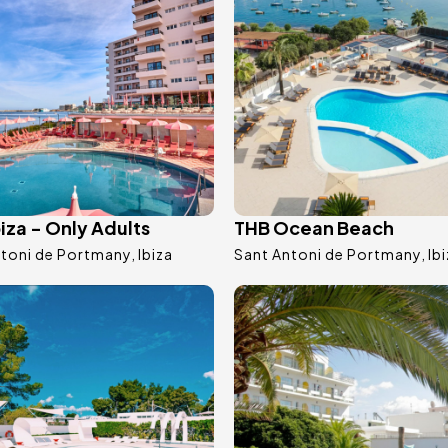
iza - Only Adults
THB Ocean Beach
ntoni de Portmany
Ibiza
Sant Antoni de Portmany
Ib
agine
Immagine