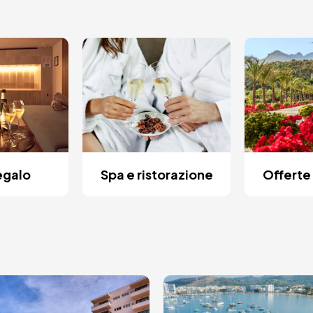
egalo
Spa e ristorazione
Offerte 
agine
Immagine