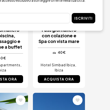
re accesso esclusivo a sorteggi e offerte nella tua città.
 ADULTI
TAZIONE
PRENOTAZIONE
EDIATA
IMMEDIATA
ISCRIVITI
ornaliero
Pass giornaliero
iscina,
con colazione e
ssaggio e
Spa con vista mare
e a buffet
40 €
da
0 €
 Apartments
Hotel Simbad Ibiza
biza
Ibiza
STA ORA
ACQUISTA ORA
ne
Immagine