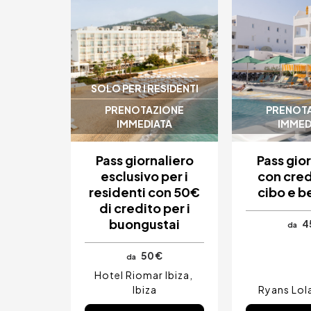
SOLO PER I RESIDENTI
PRENOTAZIONE
PRENOT
IMMEDIATA
IMMED
Pass giornaliero
Pass gio
esclusivo per i
con cred
residenti con 50€
cibo e 
di credito per i
buongustai
4
da
50 €
da
Hotel Riomar Ibiza
Ibiza
Ryans Lol