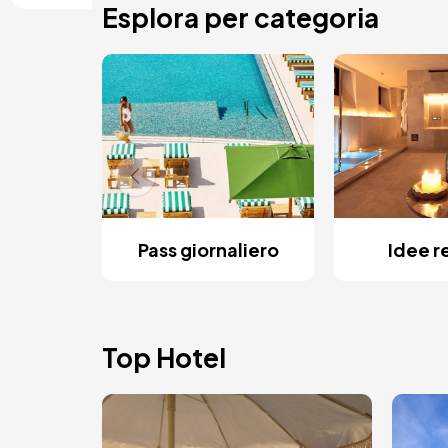
Esplora per categoria
Pass giornaliero
Idee r
Top Hotel
Immagine
Imm