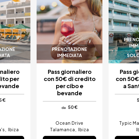
PRENO
IMM
AZIONE
PRENOTAZIONE
IATA
IMMEDIATA
SOLO
rnaliero
Pass giornaliero
Pass gi
ito per
con 50€ di credito
con 50€ 
bevande
per cibo e
a San
bevande
5 €
50 €
da
Ocean Drive
Typic Ma
a's
Ibiza
Talamanca
Ibiza
I