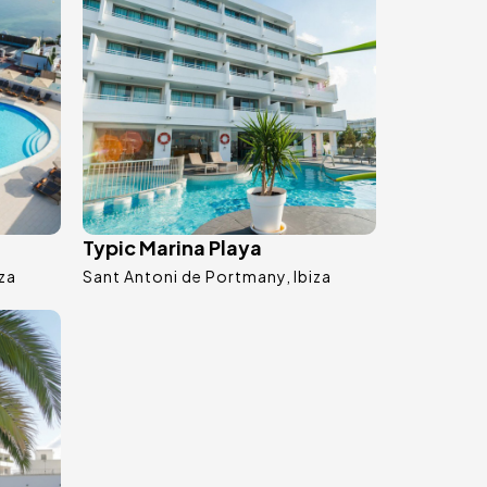
Typic Marina Playa
iza
Sant Antoni de Portmany
Ibiza