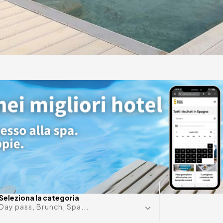
ni
in Sant
Data in m
Seleziona la categoria
Day pass, Brunch, Spa...