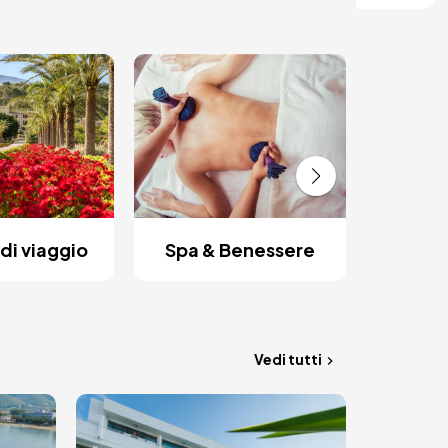
Fughe
di viaggio
Spa & Benessere
Vedi tutti
Immagine