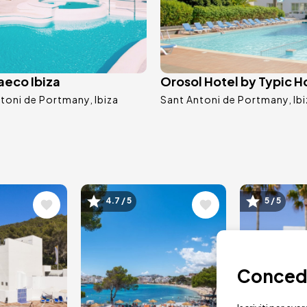
aeco Ibiza
Orosol Hotel by Typic H
ntoni de Portmany
Ibiza
Sant Antoni de Portmany
Ib
e
Immagine
Immagi
4.7 / 5
5 / 5
Concedit