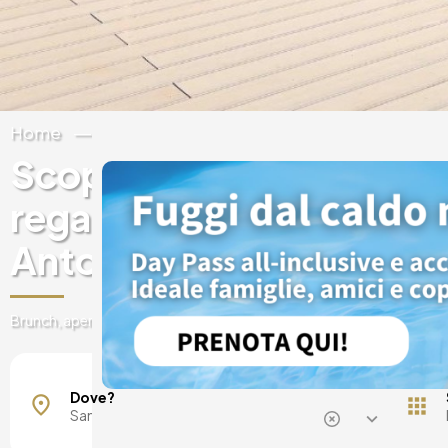
Home
Spagna
Isole Baleari
Ibiza
Scopri esperienze e buo
regalo sui hotel di lusso 
Antoni de Portmany
Brunch, aperitivi, spa, pass giornalieri, fughe e tanto altro.
Dove?