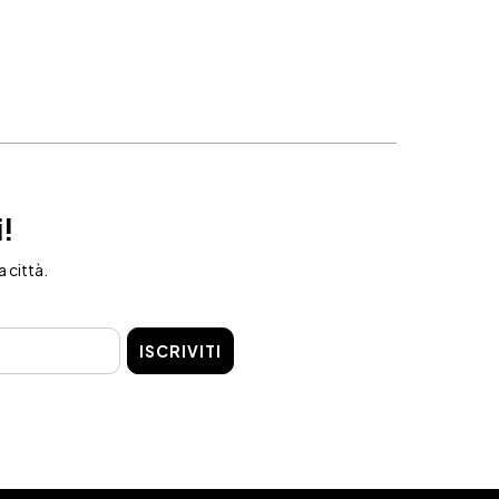
i!
a città.
ISCRIVITI