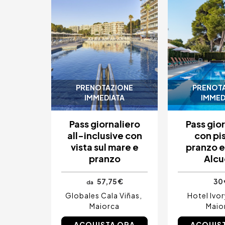
PRENOTAZIONE
PRENOT
IMMEDIATA
IMMED
Pass giornaliero
Pass gio
all-inclusive con
con pi
vista sul mare e
pranzo e
pranzo
Alcu
57,75 €
30 
da
Globales Cala Viñas
Hotel Ivor
Maiorca
Maio
ACQUISTA ORA
ACQUIS