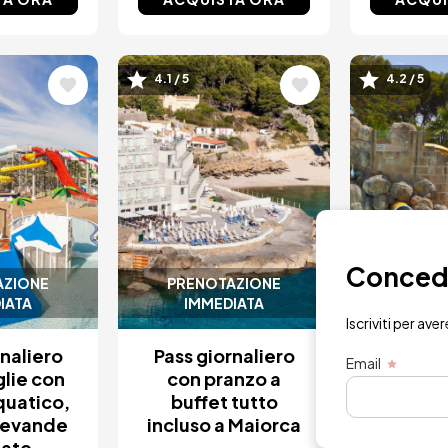
e
Immagine
Immagi
4.1 / 5
4.2 / 5
Concedit
AZIONE
PRENOTAZIONE
PRENO
IATA
IMMEDIATA
IMM
Iscriviti per ave
rnaliero
Pass giornaliero
Pass gior
Email
glie con
con pranzo a
Inclu
quatico,
buffet tutto
pranzo
bevande
incluso a Maiorca
acq
tate