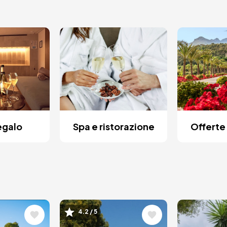
egalo
Spa e ristorazione
Offerte 
e
Immagine
Immagi
4.2 / 5