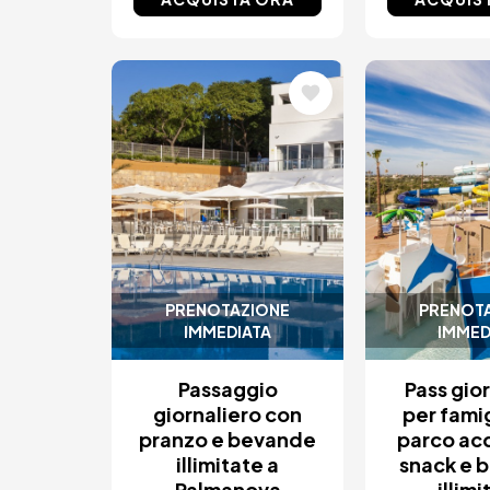
Immagine
Immagin
PRENOTAZIONE
PRENOT
IMMEDIATA
IMMED
Passaggio
Pass gio
giornaliero con
per fami
pranzo e bevande
parco ac
illimitate a
snack e 
Palmanova
illimi