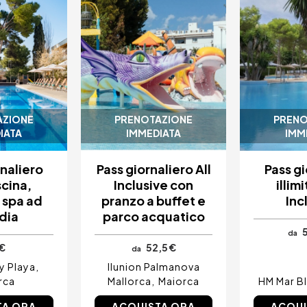
AZIONE
PRENOTAZIONE
PRENO
IATA
IMMEDIATA
IMM
rnaliero
Pass giornaliero All
Pass gi
scina,
Inclusive con
illim
 spa ad
pranzo a buffet e
Inc
dia
parco acquatico
5
da
€
52,5 €
da
y Playa
Ilunion Palmanova
rca
Mallorca
Maiorca
HM Mar B
TA ORA
ACQUISTA ORA
ACQUI