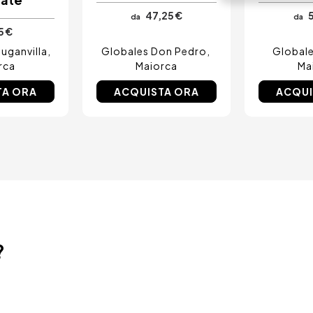
47,25 €
5
da
da
5 €
uganvilla
Globales Don Pedro
Globale
rca
Maiorca
Ma
TA ORA
ACQUISTA ORA
ACQUI
?