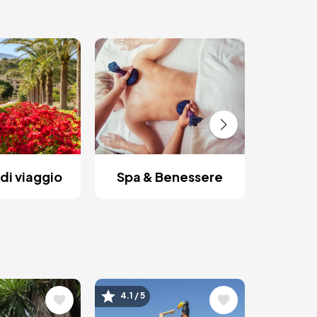
Fughe
di viaggio
Spa & Benessere
ne
Immagine
4.1 / 5