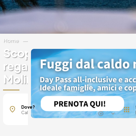
Home
Spagna
Isole Baleari
Maiorca
Scopri esperienze e buo
regalo sui hotel di lusso 
Molins
Dove?