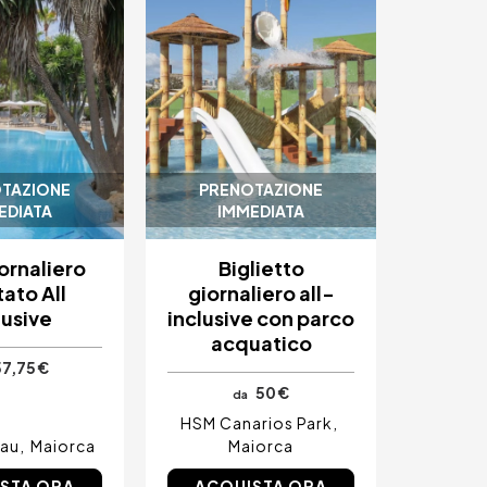
TAZIONE
PRENOTAZIONE
EDIATA
IMMEDIATA
ornaliero
Biglietto
itato All
giornaliero all-
lusive
inclusive con parco
acquatico
7,75 €
50 €
da
HSM Canarios Park
lau
Maiorca
Maiorca
STA ORA
ACQUISTA ORA