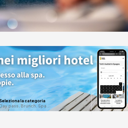
ni
in Cala
Data in m
Seleziona la categoria
Day pass, Brunch, Spa...