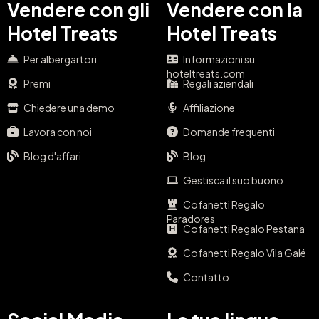
Vendere con gli
Vendere con la
Hotel Treats
Hotel Treats
Per albergartori
Informazioni su
hoteltreats.com
Premi
Regali aziendali
Chiedere una demo
Affiliazione
Lavora con noi
Domande frequenti
Blog d'affari
Blog
Gestisca il suo buono
Cofanetti Regalo
Paradores
Cofanetti Regalo Pestana
Cofanetti Regalo Vila Galé
Contatto