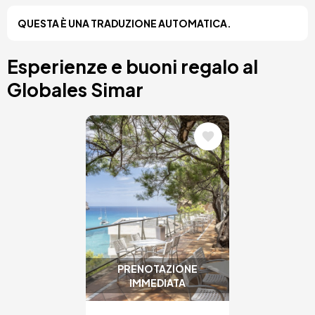
Costa Blanca, Spagna
QUESTA È UNA TRADUZIONE AUTOMATICA.
Bilbao, Spagna
Cancun, Mexico
Amsterdam, Paesi Bassi
Esperienze e buoni regalo al
Nizza, Francia
Globales Simar
Immagine
PRENOTAZIONE
IMMEDIATA