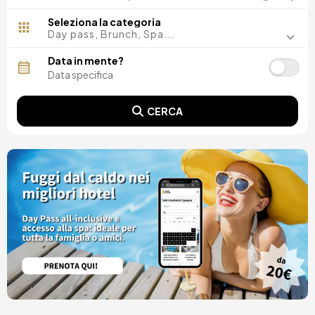
Madrid, Spagna
Malaga, Spagna
Seleziona la categoria
Costa del Sol, Spagna
Day pass, Brunch, Spa...
Ibiza, Spagna
Tarragona, Spagna
Data in mente?
Tenerife, Spagna
Cádiz, Spagna
Alicante, Spagna
CERCA
Sevilla, Spagna
Pontevedra, Spagna
Parigi, Francia
Lisbona, Portugal
Menorca, Spagna
Girona, Spagna
Gran Canaria, Spagna
Roma, Italia
Valencia, Spagna
Granada, Spagna
Oporto, Portugal
Punta Cana, Repubblica Dominicana
Caceres, Spagna
Parres, Spagna
Riviera Maya, Mexico