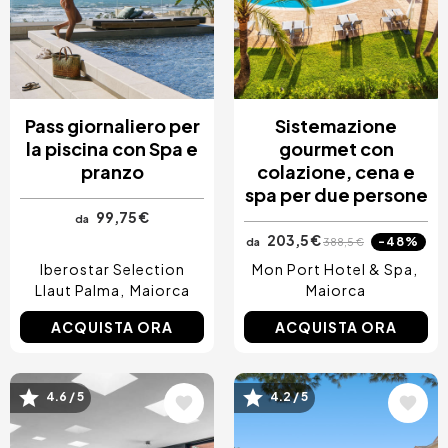
Pass giornaliero per
Sistemazione
la piscina con Spa e
gourmet con
pranzo
colazione, cena e
spa per due persone
99,75 €
da
203,5 €
-48%
da
388,5 €
Iberostar Selection
Mon Port Hotel & Spa
Llaut Palma
Maiorca
Maiorca
ACQUISTA ORA
ACQUISTA ORA
Immagine
Immagine
4.6 / 5
4.2 / 5