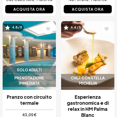
ACQUISTA ORA
ACQUISTA ORA
Immagine
Immagine
4.8 / 5
4.4 / 5
SOLO ADULTI
PRENOTAZIONE
CHEF CON STELLA
IMMEDIATA
MICHELIN
Pranzo con circuito
Esperienza
termale
gastronomica e di
relax in HM Palma
Blanc
43,05 €