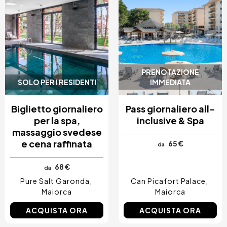
PRENOTAZIONE
SOLO PER I RESIDENTI
IMMEDIATA
Biglietto giornaliero
Pass giornaliero all-
per la spa,
inclusive & Spa
massaggio svedese
e cena raffinata
65 €
da
68 €
da
Pure Salt Garonda
Can Picafort Palace
Maiorca
Maiorca
ACQUISTA ORA
ACQUISTA ORA