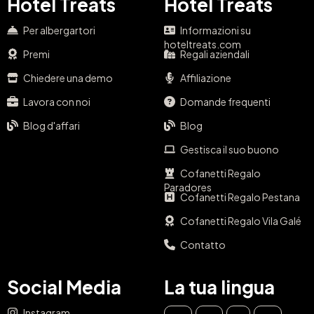
Hotel Treats
Hotel Treats
Per albergartori
Informazioni su
hoteltreats.com
Premi
Regali aziendali
Chiedere una demo
Affiliazione
Lavora con noi
Domande frequenti
Blog d'affari
Blog
Gestisca il suo buono
Cofanetti Regalo
Paradores
Cofanetti Regalo Pestana
Cofanetti Regalo Vila Galé
Contatto
Social Media
La tua lingua
Instagram