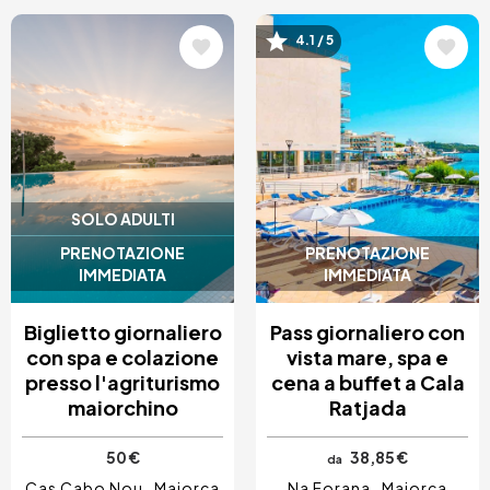
Immagine
Immagine
4.1 / 5
SOLO ADULTI
PRENOTAZIONE
PRENOTAZIONE
IMMEDIATA
IMMEDIATA
Biglietto giornaliero
Pass giornaliero con
con spa e colazione
vista mare, spa e
presso l'agriturismo
cena a buffet a Cala
maiorchino
Ratjada
50 €
38,85 €
da
Cas Cabo Nou
Maiorca
Na Forana
Maiorca