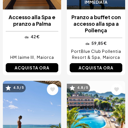
IMMEDIATA
Accesso alla Spa e
Pranzo a buffet con
pranzo a Palma
accesso alla spa a
Pollença
42 €
da
59,85 €
da
PortBlue Club Pollentia
HM Jaime III
Maiorca
Resort & Spa
Maiorca
ACQUISTA ORA
ACQUISTA ORA
Immagine
Immagine
4.5 / 5
4.8 / 5