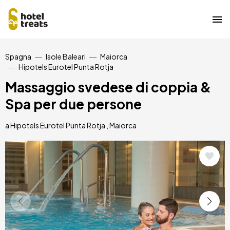
Salta
Spagna
Isole Baleari
Maiorca
al
Hipotels Eurotel Punta Rotja
contenuto
principale
Massaggio svedese di coppia &
Spa per due persone
a Hipotels Eurotel Punta Rotja , Maiorca
Immagine