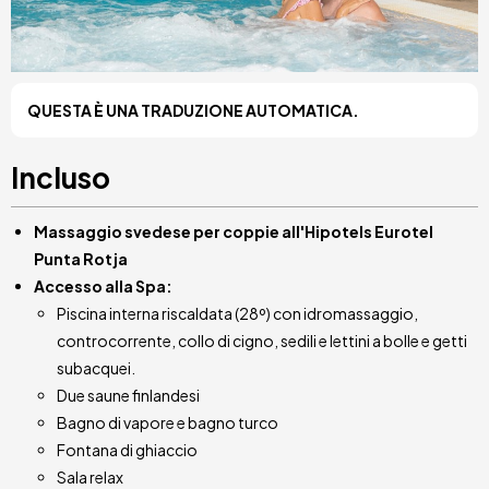
QUESTA È UNA TRADUZIONE AUTOMATICA.
Incluso
Massaggio svedese per coppie all'Hipotels Eurotel
Punta Rotja
Accesso alla Spa:
Piscina interna riscaldata (28º) con idromassaggio,
controcorrente, collo di cigno, sedili e lettini a bolle e getti
subacquei.
Due saune finlandesi
Bagno di vapore e bagno turco
Fontana di ghiaccio
Sala relax