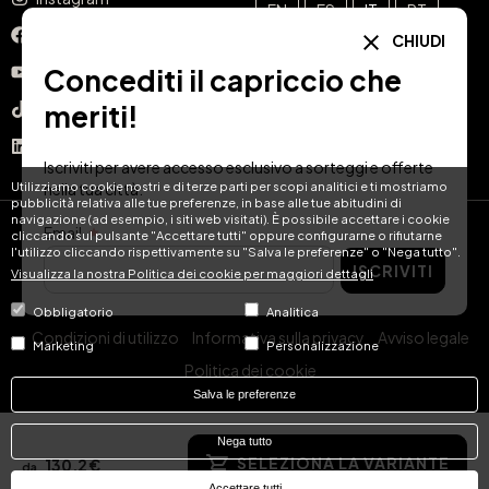
EN
ES
IT
PT
Facebook
CHIUDI
DE
FR
NL
Concediti il capriccio che
YouTube
meriti!
TikTok
LinkedIn
Iscriviti per avere accesso esclusivo a sorteggi e offerte
Utilizziamo cookie nostri e di terze parti per scopi analitici e ti mostriamo
nella tua città.
pubblicità relativa alle tue preferenze, in base alle tue abitudini di
navigazione (ad esempio, i siti web visitati). È possibile accettare i cookie
Email
cliccando sul pulsante "Accettare tutti" oppure configurarne o rifiutarne
© Hotel Treats 2026
l'utilizzo cliccando rispettivamente su "Salva le preferenze" o "Nega tutto".
ISCRIVITI
Visualizza la nostra Politica dei cookie per maggiori dettagli
Tel: +34 871 51 00 40 (9:00 - 19:00 CEST)
Obbligatorio
Analitica
Condizioni di utilizzo
Informativa sulla privacy
Avviso legale
Marketing
Personalizzazione
Politica dei cookie
Salva le preferenze
Nega tutto
SELEZIONA LA VARIANTE
130,2 €
da
Accettare tutti