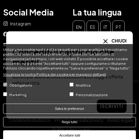
Social Media
La tua lingua
Instagram
EN
ES
IT
PT
Facebook
CHIUDI
DE
FR
NL
YouTube
Concediti il capriccio che
Utilizziamo cookie nostri e di terze parti per scopi analitici e ti mostriamo
pubblicità relativa alle tue preferenze, in base alle tue abitudini di
TikTok
navigazione (ad esempio, i siti web visitati). È possibile accettare i cookie
meriti!
cliccando sul pulsante "Accettare tutti" oppure configurarne o rifiutarne
LinkedIn
l'utilizzo cliccando rispettivamente su "Salva le preferenze" o "Nega tutto".
Visualizza la nostra Politica dei cookie per maggiori dettagli
Iscriviti per avere accesso esclusivo a sorteggi e offerte
nella tua città.
Obbligatorio
Analitica
© Hotel Treats 2026
Email
Marketing
Personalizzazione
ISCRIVITI
Tel: +34 871 51 00 40 (9:00 - 19:00 CEST)
Salva le preferenze
Condizioni di utilizzo
Informativa sulla privacy
Avviso legale
Nega tutto
Politica dei cookie
Accettare tutti