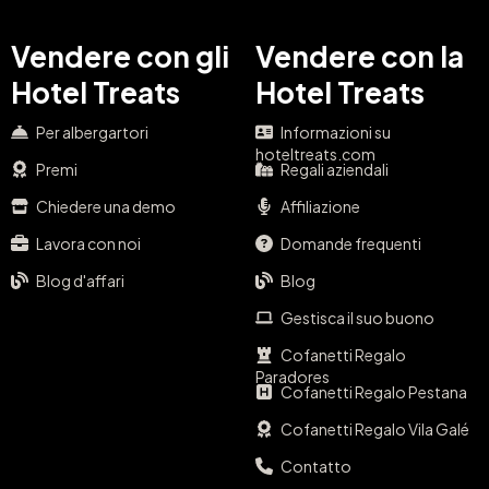
Vendere con gli
Vendere con la
Hotel Treats
Hotel Treats
Per albergartori
Informazioni su
hoteltreats.com
Premi
Regali aziendali
Chiedere una demo
Affiliazione
Lavora con noi
Domande frequenti
Blog d'affari
Blog
Gestisca il suo buono
Cofanetti Regalo
Paradores
Cofanetti Regalo Pestana
Cofanetti Regalo Vila Galé
Contatto