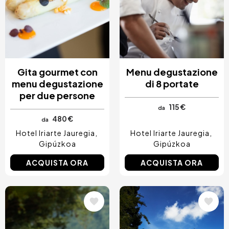
Costa Blanca, Spagna
Bilbao, Spagna
Cancun, Mexico
Amsterdam, Paesi Bassi
Nizza, Francia
Gita gourmet con
Menu degustazione
menu degustazione
di 8 portate
per due persone
115 €
da
480 €
da
Hotel Iriarte Jauregia
Hotel Iriarte Jauregia
Gipúzkoa
Gipúzkoa
ACQUISTA ORA
ACQUISTA ORA
Immagine
Immagine