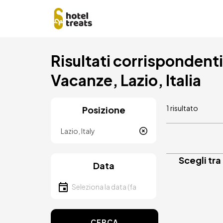
Salta
Risultati corrispondenti a
al
contenuto
Vacanze, Lazio, Italia
principale
1 risultato
Posizione
Località
Scegli tra
Data
Seleziona la data
CERCA