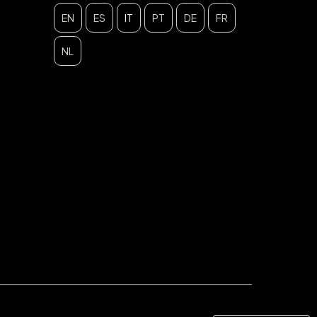
EN
ES
IT
PT
DE
FR
NL