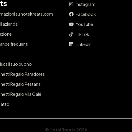
ts
Instagram
rmazioni su hoteltreats.com
Facebook
i aziendali
YouTube
iazione
TikTok
nde frequenti
LinkedIn
isca il suo buono
netti Regalo Paradores
netti Regalo Pestana
netti Regalo Vila Galé
atto
© Hotel Treats 2026