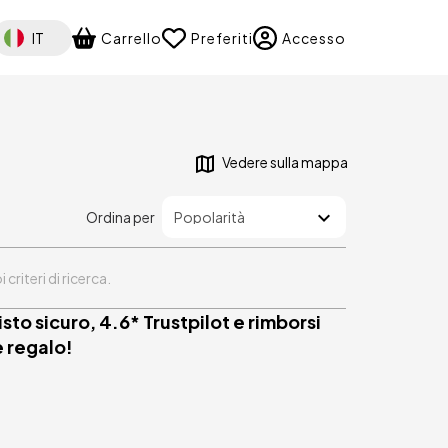
elect your language
IT
Carrello
Preferiti
Accesso
Vedere sulla mappa
Ordina per
riteri di ricerca.
isto sicuro, 4.6* Trustpilot e rimborsi
e regalo!