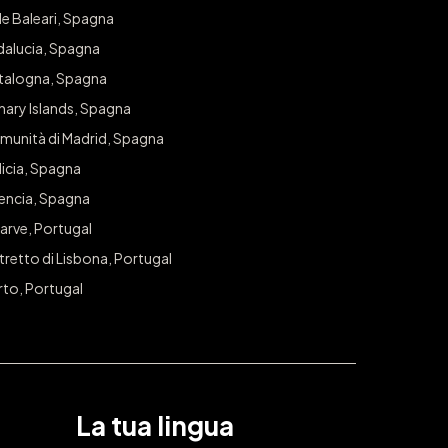
iti il capriccio che meriti!
le Baleari, Spagna
dalucia, Spagna
r avere accesso esclusivo a sorteggi e offerte nella tua città.
talogna, Spagna
nary Islands, Spagna
ISCRIVITI
munità di Madrid, Spagna
icia, Spagna
lencia, Spagna
arve, Portugal
tretto di Lisbona, Portugal
rto, Portugal
La tua lingua