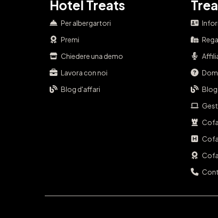
Hotel Treats
Trea
Per albergartori
Info
Premi
Regal
Chiedere una demo
Affil
Lavora con noi
Doma
Blog d'affari
Blog
Gest
Cofa
Cofa
Cofa
Cont