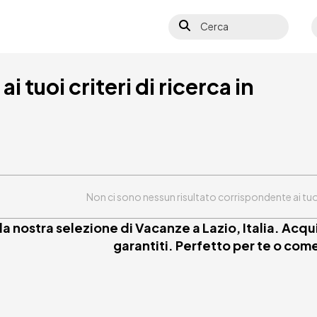
Cerca
S
i tuoi criteri di ricerca in
Non ci sono nessun risultato corrispondente ai tuoi c
 la nostra selezione di Vacanze a Lazio, Italia. Acqu
garantiti. Perfetto per te o com