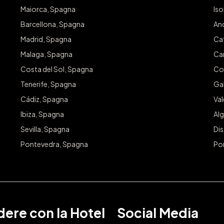
Conced
Maiorca, Spagna
Iso
Barcellona, Spagna
An
Iscriviti pe
Madrid, Spagna
Ca
Email
Malaga, Spagna
Ca
Costa del Sol, Spagna
Co
Tenerife, Spagna
Gal
Cádiz, Spagna
Va
Ibiza, Spagna
Alg
Sevilla, Spagna
Dis
Pontevedra, Spagna
Po
ere con la Hotel
Social Media