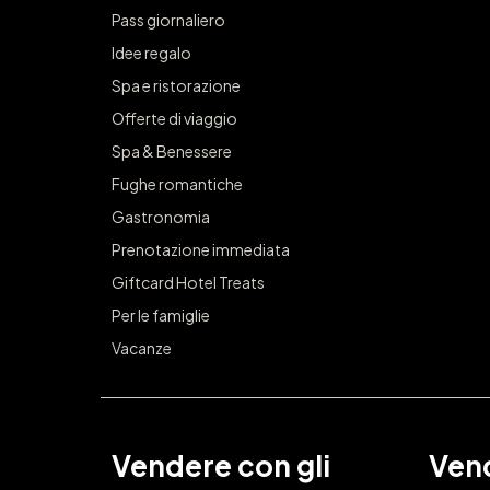
Pass giornaliero
Idee regalo
Spa e ristorazione
Offerte di viaggio
Spa & Benessere
Fughe romantiche
Gastronomia
Prenotazione immediata
Giftcard Hotel Treats
Per le famiglie
Vacanze
Vendere con gli
Vend