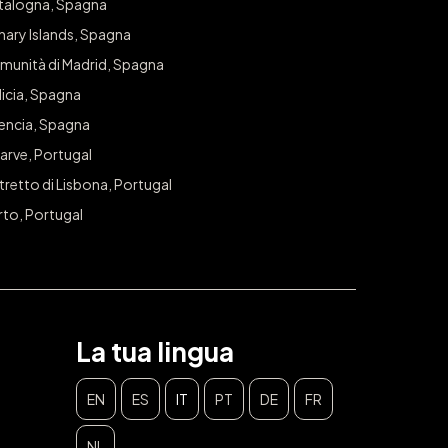
talogna, Spagna
nary Islands, Spagna
munità di Madrid, Spagna
icia, Spagna
lencia, Spagna
arve, Portugal
tretto di Lisbona, Portugal
rto, Portugal
La tua lingua
EN
ES
IT
PT
DE
FR
NL