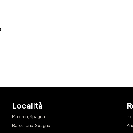
?
Concedit
Iscriviti per ave
Email
Località
R
Maiorca, Spagna
Iso
Barcellona, Spagna
An