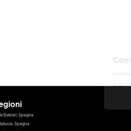
CHIUDI
i il capriccio che meriti!
re accesso esclusivo a sorteggi e offerte nella tua città.
ISCRIVITI
egioni
le Baleari, Spagna
dalucia, Spagna