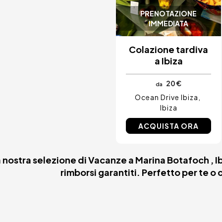
PRENOTAZIONE
IMMEDIATA
Colazione tardiva
a Ibiza
20 €
da
Ocean Drive Ibiza
Ibiza
ACQUISTA ORA
la nostra selezione di Vacanze a Marina Botafoch , Ib
rimborsi garantiti. Perfetto per te o