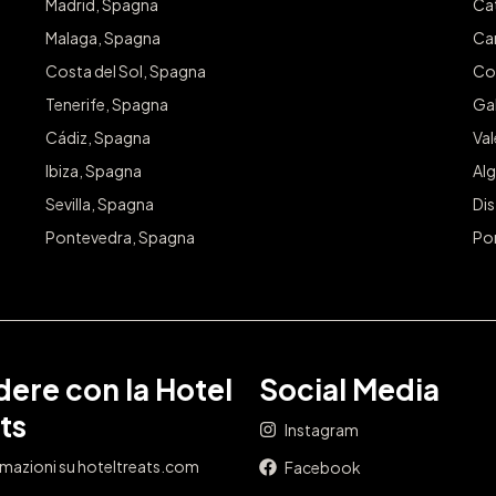
Madrid, Spagna
Ca
Malaga, Spagna
Ca
Costa del Sol, Spagna
Co
Tenerife, Spagna
Gal
Cádiz, Spagna
Va
Ibiza, Spagna
Alg
Sevilla, Spagna
Dis
Pontevedra, Spagna
Po
ere con la Hotel
Social Media
ts
Instagram
rmazioni su hoteltreats.com
Facebook