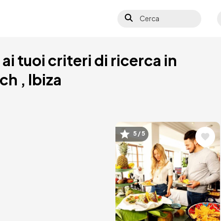
Cerca
S
i tuoi criteri di ricerca in
h , Ibiza
5 / 5
Immagine