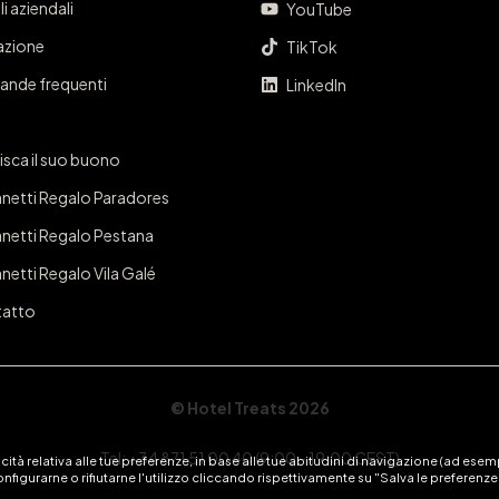
i aziendali
YouTube
iazione
TikTok
nde frequenti
LinkedIn
isca il suo buono
netti Regalo Paradores
netti Regalo Pestana
netti Regalo Vila Galé
atto
© Hotel Treats 2026
Tel: +34 871 51 00 40 (9:00 - 19:00 CEST)
ità relativa alle tue preferenze, in base alle tue abitudini di navigazione (ad esempio
nfigurarne o rifiutarne l'utilizzo cliccando rispettivamente su "Salva le preferenze