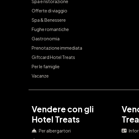
Spa e ristorazione
Offerte di viaggio
Spa & Benessere
Fughe romantiche
Gastronomia
Prenotazione immediata
Giftcard Hotel Treats
Per le famiglie
Vacanze
Vendere con gli
Vend
Hotel Treats
Trea
Per albergartori
Info