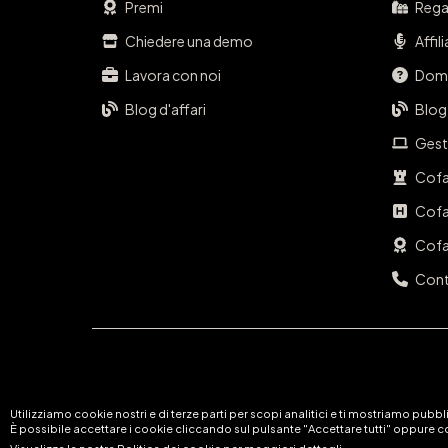
Premi
Regal
Chiedere una demo
Affil
Lavora con noi
Doma
Blog d'affari
Blog
Gest
Cofa
Cofa
Cofa
Cont
Utilizziamo cookie nostri e di terze parti per scopi analitici e ti mostriamo pubblic
È possibile accettare i cookie cliccando sul pulsante "Accettare tutti" oppure co
Visualizza la nostra Politica dei cookie per maggiori dettagli