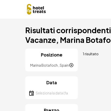
Salta
Risultati corrispondenti a
al
contenuto
Vacanze, Marina Botafoc
principale
1 risultato
Posizione
Località
Data
Seleziona la data
Prezzo