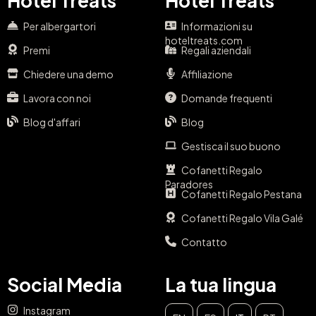
Hotel Treats
Hotel Treats
Per albergartori
Informazioni su
hoteltreats.com
Premi
Regali aziendali
Chiedere una demo
Affiliazione
Lavora con noi
Domande frequenti
Blog d'affari
Blog
Gestisca il suo buono
Cofanetti Regalo
Paradores
Cofanetti Regalo Pestana
Cofanetti Regalo Vila Galé
Contatto
Social Media
La tua lingua
Instagram