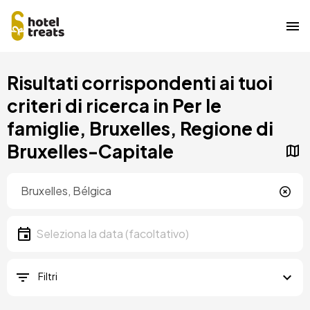
Salta
Risultati corrispondenti ai tuoi
al
contenuto
criteri di ricerca in Per le
principale
famiglie, Bruxelles, Regione di
Bruxelles-Capitale
Posizione
Località
Data
Seleziona la data
Filtri