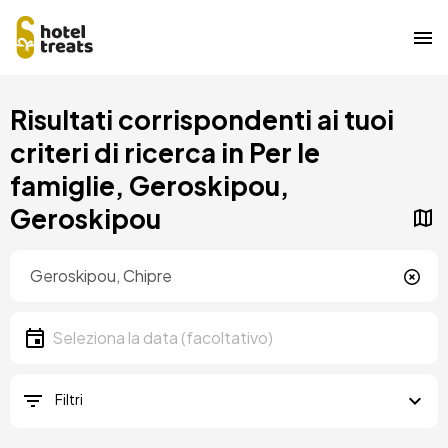
Salta
Risultati corrispondenti ai tuoi
al
contenuto
criteri di ricerca in Per le
principale
famiglie, Geroskipou,
Geroskipou
Posizione
Località
Data
Seleziona la data
Filtri