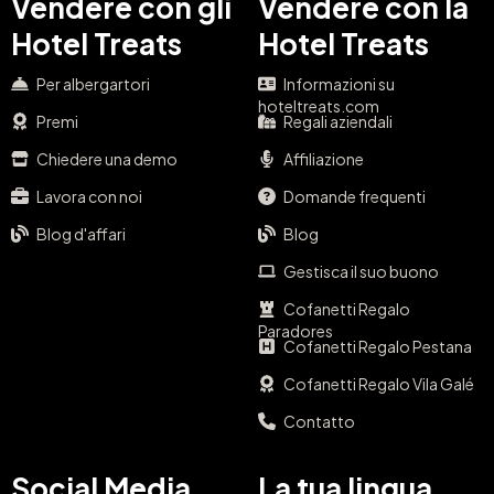
Vendere con gli
Vendere con la
Hotel Treats
Hotel Treats
Per albergartori
Informazioni su
hoteltreats.com
Premi
Regali aziendali
Chiedere una demo
Affiliazione
Lavora con noi
Domande frequenti
Blog d'affari
Blog
Gestisca il suo buono
Cofanetti Regalo
Paradores
Cofanetti Regalo Pestana
Cofanetti Regalo Vila Galé
Contatto
Social Media
La tua lingua