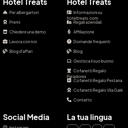
Hotel Treats
Hotel Treats
Per albergartori
Informazioni su
hoteltreats.com
Premi
Regali aziendali
Chiedere una demo
Affiliazione
Lavora con noi
Domande frequenti
Blog d'affari
Blog
Gestisca il suo buono
Cofanetti Regalo
Paradores
Cofanetti Regalo Pestana
Cofanetti Regalo Vila Galé
Contatto
Social Media
La tua lingua
Instagram