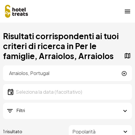
Salta
Risultati corrispondenti ai tuoi
al
contenuto
criteri di ricerca in Per le
principale
famiglie, Arraiolos, Arraiolos
Posizione
Località
Data
Seleziona la data
Filtri
1 risultato