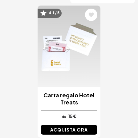
4.1 / 5
Immagine
Carta regalo Hotel
Treats
15 €
da
ACQUISTA ORA