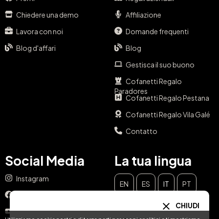
Chiedere una demo
Affiliazione
Lavora con noi
Domande frequenti
Blog d'affari
Blog
Gestisca il suo buono
Cofanetti Regalo
Paradores
Cofanetti Regalo Pestana
Cofanetti Regalo Vila Galé
Contatto
Social Media
La tua lingua
Instagram
EN
ES
IT
PT
Facebook
CHIUDI
DE
FR
NL
YouTube