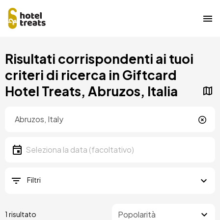
Salta
Risultati corrispondenti ai tuoi
al
contenuto
criteri di ricerca in Giftcard
principale
Hotel Treats, Abruzos, Italia
Posizione
Località
Data
Seleziona la data
Filtri
1 risultato