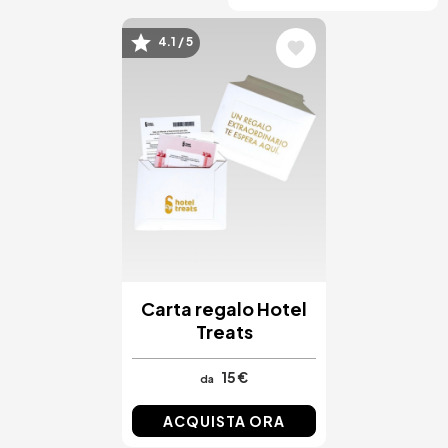
4.1 / 5
Immagine
Carta regalo Hotel
Treats
15 €
da
ACQUISTA ORA