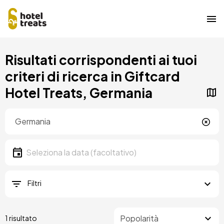
Salta
Risultati corrispondenti ai tuoi
al
contenuto
criteri di ricerca in Giftcard
principale
Hotel Treats, Germania
Posizione
Località
Data
Seleziona la data
Filtri
1 risultato