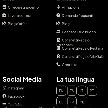
Chiedere una demo
Affiliazione
Lavora con noi
Domande frequenti
Blog d'affari
Blog
Gestisca il suo buono
Cofanetti Regalo
Paradores
Cofanetti Regalo Pestana
Cofanetti Regalo Vila Galé
Contatto
Social Media
La tua lingua
Instagram
EN
ES
IT
PT
Facebook
CHIUDI
DE
FR
NL
YouTube