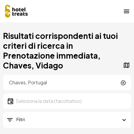
Salta
Risultati corrispondenti ai tuoi
al
contenuto
criteri di ricerca in
principale
Prenotazione immediata,
Chaves, Vidago
Posizione
Località
Data
Seleziona la data
Filtri