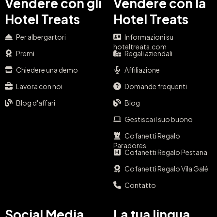
Vendere con gli
Vendere con la
Hotel Treats
Hotel Treats
Per albergartori
Informazioni su
hoteltreats.com
Premi
Regali aziendali
Chiedere una demo
Affiliazione
Lavora con noi
Domande frequenti
Blog d'affari
Blog
Gestisca il suo buono
Cofanetti Regalo
Paradores
Cofanetti Regalo Pestana
Cofanetti Regalo Vila Galé
Contatto
Social Media
La tua lingua