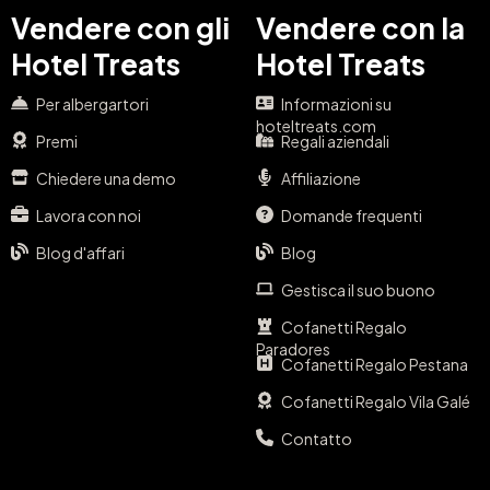
Vendere con gli
Vendere con la
Hotel Treats
Hotel Treats
Per albergartori
Informazioni su
hoteltreats.com
Premi
Regali aziendali
Chiedere una demo
Affiliazione
Lavora con noi
Domande frequenti
Blog d'affari
Blog
Gestisca il suo buono
Cofanetti Regalo
Paradores
Cofanetti Regalo Pestana
Cofanetti Regalo Vila Galé
Contatto