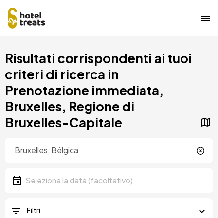
Salta
Risultati corrispondenti ai tuoi
al
contenuto
criteri di ricerca in
principale
Prenotazione immediata,
Bruxelles, Regione di
Bruxelles-Capitale
Posizione
Località
Data
Seleziona la data
Filtri