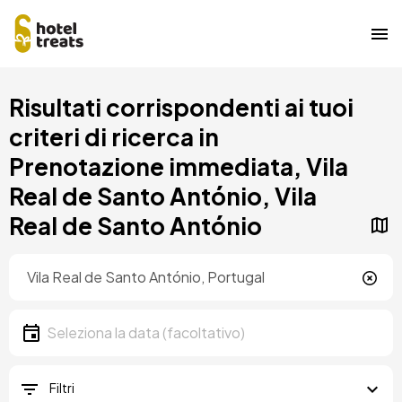
Salta
Risultati corrispondenti ai tuoi
al
contenuto
criteri di ricerca in
principale
Prenotazione immediata, Vila
Real de Santo António, Vila
Real de Santo António
Posizione
Località
Data
Seleziona la data
Filtri