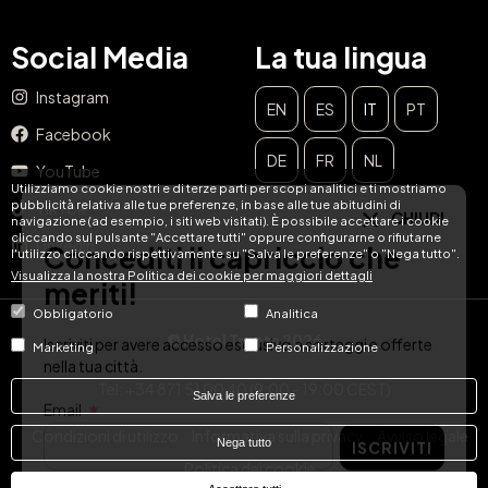
Social Media
La tua lingua
Instagram
EN
ES
IT
PT
Facebook
CHIUDI
DE
FR
NL
YouTube
Concediti il capriccio che
Utilizziamo cookie nostri e di terze parti per scopi analitici e ti mostriamo
pubblicità relativa alle tue preferenze, in base alle tue abitudini di
TikTok
navigazione (ad esempio, i siti web visitati). È possibile accettare i cookie
meriti!
cliccando sul pulsante "Accettare tutti" oppure configurarne o rifiutarne
LinkedIn
l'utilizzo cliccando rispettivamente su "Salva le preferenze" o "Nega tutto".
Visualizza la nostra Politica dei cookie per maggiori dettagli
Iscriviti per avere accesso esclusivo a sorteggi e offerte
nella tua città.
Obbligatorio
Analitica
© Hotel Treats 2026
Email
Marketing
Personalizzazione
ISCRIVITI
Tel: +34 871 51 00 40 (9:00 - 19:00 CEST)
Salva le preferenze
Condizioni di utilizzo
Informativa sulla privacy
Avviso legale
Nega tutto
Politica dei cookie