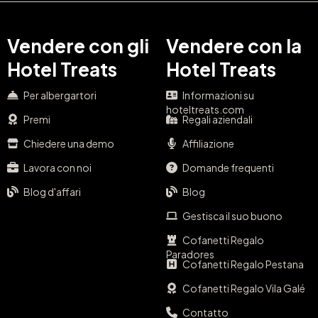
Vendere con gli
Vendere con la
Hotel Treats
Hotel Treats
Per albergartori
Informazioni su
hoteltreats.com
Premi
Regali aziendali
Chiedere una demo
Affiliazione
Lavora con noi
Domande frequenti
Blog d'affari
Blog
Gestisca il suo buono
Cofanetti Regalo
Paradores
Cofanetti Regalo Pestana
Cofanetti Regalo Vila Galé
Contatto