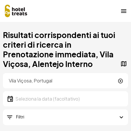
Salta
Risultati corrispondenti ai tuoi
al
contenuto
criteri di ricerca in
principale
Prenotazione immediata, Vila
Viçosa, Alentejo Interno
Posizione
Località
Data
Seleziona la data
Filtri