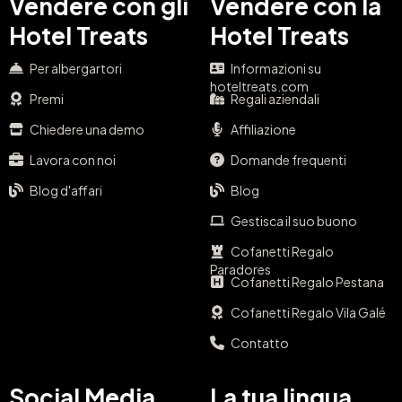
Vendere con gli
Vendere con la
Hotel Treats
Hotel Treats
Per albergartori
Informazioni su
hoteltreats.com
Premi
Regali aziendali
Chiedere una demo
Affiliazione
Lavora con noi
Domande frequenti
Blog d'affari
Blog
Gestisca il suo buono
Cofanetti Regalo
Paradores
Cofanetti Regalo Pestana
Cofanetti Regalo Vila Galé
Contatto
Social Media
La tua lingua