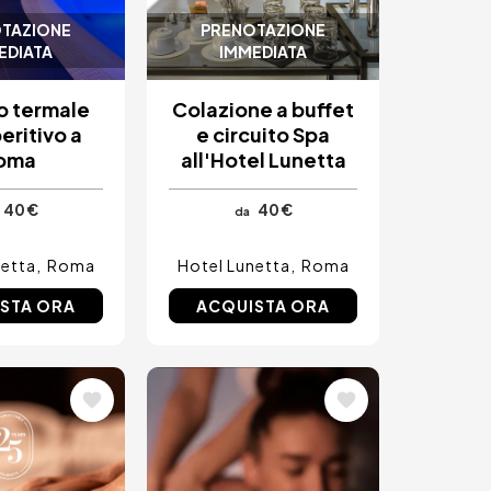
TAZIONE
PRENOTAZIONE
EDIATA
IMMEDIATA
o termale
Colazione a buffet
eritivo a
e circuito Spa
oma
all'Hotel Lunetta
40 €
40 €
da
netta
Roma
Hotel Lunetta
Roma
STA ORA
ACQUISTA ORA
ne
Immagine