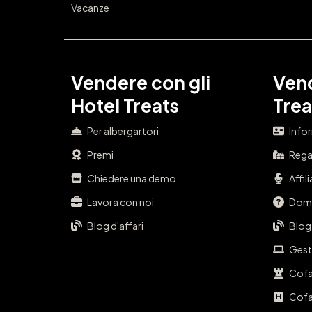
Vacanze
Vendere con gli
Vend
Hotel Treats
Trea
Per albergartori
Info
Premi
Regal
Chiedere una demo
Affil
Lavora con noi
Doma
Blog d'affari
Blog
Gest
Cofa
Cofa