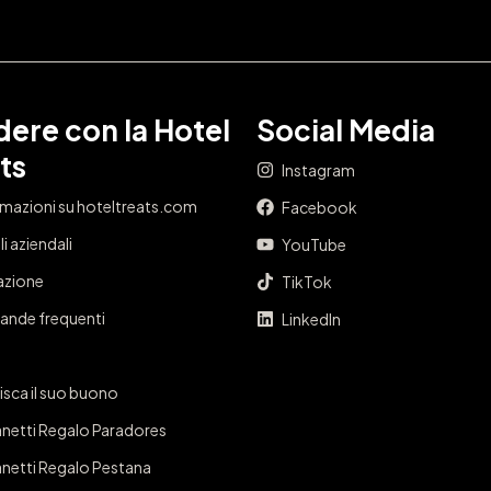
ere con la Hotel
Social Media
ts
Instagram
rmazioni su hoteltreats.com
Facebook
i aziendali
YouTube
iazione
TikTok
nde frequenti
LinkedIn
isca il suo buono
netti Regalo Paradores
netti Regalo Pestana