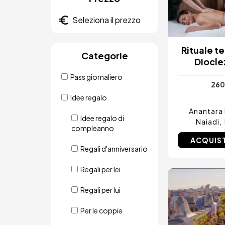
Rituale t
Categorie
Diocle
Pass giornaliero
260
Idee regalo
Anantara
Idee regalo di
Naiadi
compleanno
ACQUIS
Regali d'anniversario
Regali per lei
Immagin
Regali per lui
Per le coppie