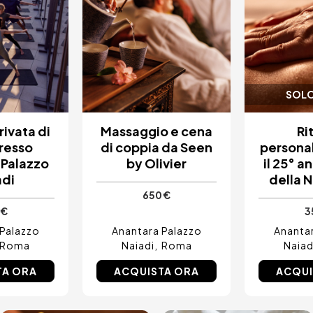
SOLO
rivata di
Massaggio e cena
Ri
resso
di coppia da Seen
personal
 Palazzo
by Olivier
il 25° a
adi
della 
650 €
 €
3
 Palazzo
Anantara Palazzo
Anantar
Roma
Naiadi
Roma
Naiad
TA ORA
ACQUISTA ORA
ACQUI