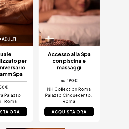
 ADULTI
tuale
Accesso alla Spa
izzato per
con piscina e
nniversario
massaggi
Namm Spa
190 €
da
50 €
NH Collection Roma
a Palazzo
Palazzo Cinquecento
i
Roma
Roma
STA ORA
ACQUISTA ORA