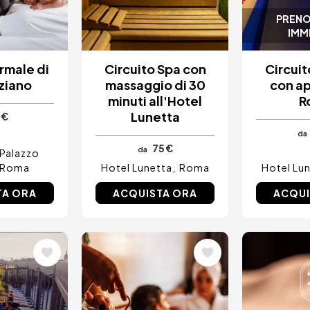
PRENO
IMM
ermale di
Circuito Spa con
Circuit
ziano
massaggio di 30
con ap
minuti all'Hotel
R
Lunetta
 €
da
75 €
da
 Palazzo
Roma
Hotel Lunetta
Roma
Hotel Lu
TA ORA
ACQUISTA ORA
ACQUI
e
Immagine
Immagi