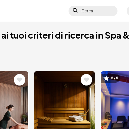
Cerca
S
i tuoi criteri di ricerca in Spa 
5 / 5
e
Immagine
Immagi