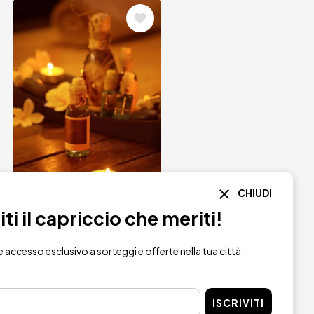
Immagine
CHIUDI
Rituale termale
i il capriccio che meriti!
tradizionale a
Roma
re accesso esclusivo a sorteggi e offerte nella tua città.
275 €
da
ISCRIVITI
NH Collection Roma