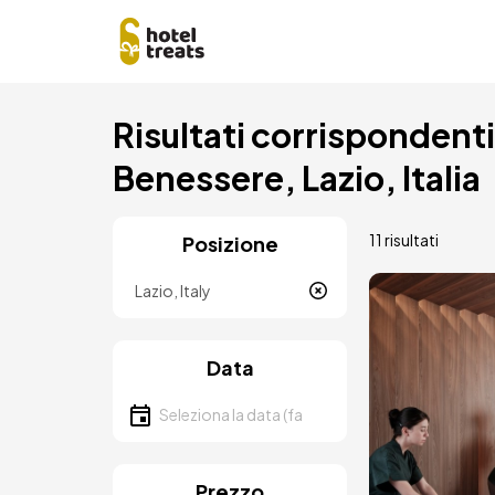
Salta
Risultati corrispondenti a
al
contenuto
Benessere, Lazio, Italia
principale
11 risultati
Posizione
Località
Immagin
Data
Seleziona la data
Prezzo