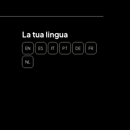
La tua lingua
EN
ES
IT
PT
DE
FR
NL