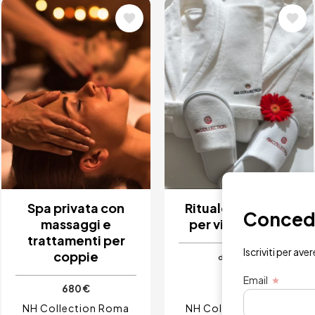
Immagine
Immagine
Spa privata con
Rituale del jet lag
Concedit
massaggi e
per viso e corpo
trattamenti per
Iscriviti per ave
coppie
250 €
da
Email
680 €
NH Collection Roma
NH Collection Roma