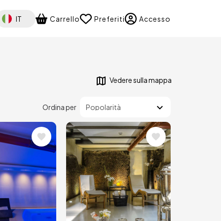
elect your language
IT
Carrello
Preferiti
Accesso
&
Vedere sulla mappa
Ordina per
ne
Immagine