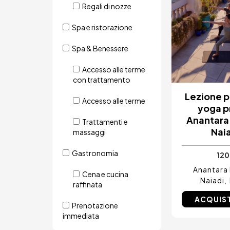
Regali di nozze
Spa e ristorazione
Spa & Benessere
Accesso alle terme
con trattamento
Lezione p
Accesso alle terme
yoga p
Anantara
Trattamenti e
Nai
massaggi
Gastronomia
120
Anantara
Cena e cucina
Naiadi
raffinata
ACQUIS
Prenotazione
immediata