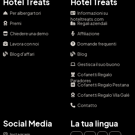
Hotel Treats
Hotel Treats
Per albergartori
Informazioni su
hoteltreats.com
Premi
Regali aziendali
Chiedere una demo
Affiliazione
Lavora con noi
Domande frequenti
Blog d'affari
Blog
Gestisca il suo buono
Cofanetti Regalo
Paradores
Cofanetti Regalo Pestana
Cofanetti Regalo Vila Galé
Contatto
Social Media
La tua lingua
Instagram