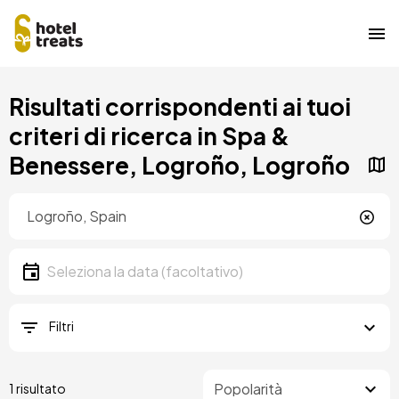
Salta
Risultati corrispondenti ai tuoi
al
contenuto
criteri di ricerca in Spa &
principale
Benessere, Logroño, Logroño
Posizione
Località
Data
Seleziona la data
Filtri
1 risultato