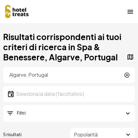
Salta
Risultati corrispondenti ai tuoi
al
contenuto
criteri di ricerca in Spa &
principale
Benessere, Algarve, Portugal
Posizione
Località
Data
Seleziona la data
Filtri
5 risultati