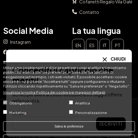
Cofanetti Regalo Vila Galé
Contatto
Social Media
La tua lingua
Instagram
EN
ES
IT
PT
Facebook
CHIUDI
DE
FR
NL
YouTube
Concediti il capriccio che
Utilizziamo cookie nostri e di terze parti per scopi analitici e ti mostriamo
pubblicità relativa alle tue preferenze, in base alle tue abitudini di
TikTok
navigazione (ad esempio, i siti web visitati). È possibile accettare i cookie
meriti!
cliccando sul pulsante "Accettare tutti" oppure configurarne o rifiutarne
LinkedIn
l'utilizzo cliccando rispettivamente su "Salva le preferenze" o "Nega tutto".
Visualizza la nostra Politica dei cookie per maggiori dettagli
Iscriviti per avere accesso esclusivo a sorteggi e offerte
nella tua città.
Obbligatorio
Analitica
© Hotel Treats 2026
Email
Marketing
Personalizzazione
ISCRIVITI
Tel: +34 871 51 00 40 (9:00 - 19:00 CEST)
Salva le preferenze
Condizioni di utilizzo
Informativa sulla privacy
Avviso legale