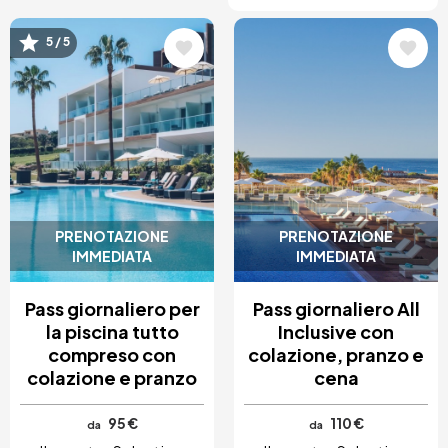
5 / 5
Immagine
Immagine
PRENOTAZIONE
PRENOTAZIONE
IMMEDIATA
IMMEDIATA
Pass giornaliero per
Pass giornaliero All
la piscina tutto
Inclusive con
compreso con
colazione, pranzo e
colazione e pranzo
cena
95 €
110 €
da
da