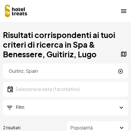
Salta
Risultati corrispondenti ai tuoi
al
contenuto
criteri di ricerca in Spa &
principale
Benessere, Guitiriz, Lugo
Posizione
Località
Data
Seleziona la data
Filtri
2 risultati