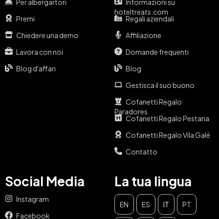
Per albergartori
Informazioni su
hoteltreats.com
Premi
Regali aziendali
Chiedere una demo
Affiliazione
Lavora con noi
Domande frequenti
Blog d'affari
Blog
Gestisca il suo buono
Cofanetti Regalo
Paradores
Cofanetti Regalo Pestana
Cofanetti Regalo Vila Galé
Contatto
Social Media
La tua lingua
Instagram
EN
ES
IT
PT
Facebook