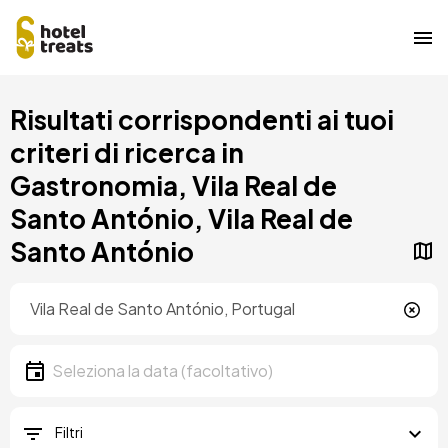
Salta
Risultati corrispondenti ai tuoi
al
contenuto
criteri di ricerca in
principale
Gastronomia, Vila Real de
Santo António, Vila Real de
Santo António
Posizione
Località
Data
Seleziona la data
Filtri