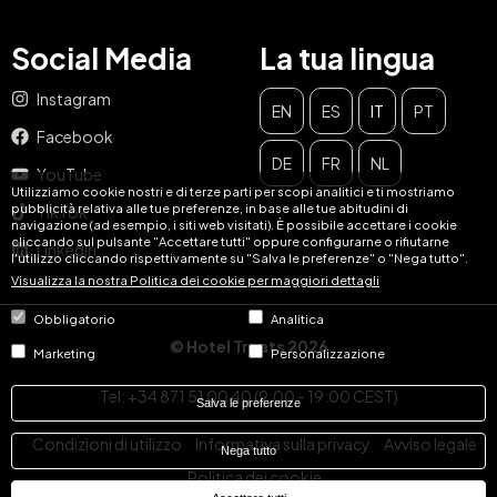
Social Media
La tua lingua
Instagram
EN
ES
IT
PT
Facebook
DE
FR
NL
YouTube
Utilizziamo cookie nostri e di terze parti per scopi analitici e ti mostriamo
pubblicità relativa alle tue preferenze, in base alle tue abitudini di
TikTok
navigazione (ad esempio, i siti web visitati). È possibile accettare i cookie
cliccando sul pulsante "Accettare tutti" oppure configurarne o rifiutarne
LinkedIn
l'utilizzo cliccando rispettivamente su "Salva le preferenze" o "Nega tutto".
Visualizza la nostra Politica dei cookie per maggiori dettagli
Obbligatorio
Analitica
© Hotel Treats 2026
Marketing
Personalizzazione
Tel: +34 871 51 00 40 (9:00 - 19:00 CEST)
Salva le preferenze
Condizioni di utilizzo
Informativa sulla privacy
Avviso legale
Nega tutto
Politica dei cookie