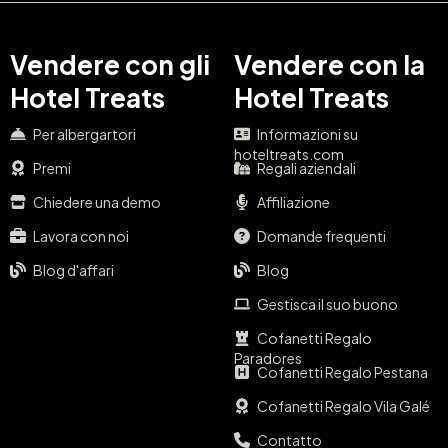
Vendere con gli
Vendere con la
Hotel Treats
Hotel Treats
Per albergartori
Informazioni su
hoteltreats.com
Premi
Regali aziendali
Chiedere una demo
Affiliazione
Lavora con noi
Domande frequenti
Blog d'affari
Blog
Gestisca il suo buono
Cofanetti Regalo
Paradores
Cofanetti Regalo Pestana
Cofanetti Regalo Vila Galé
Contatto