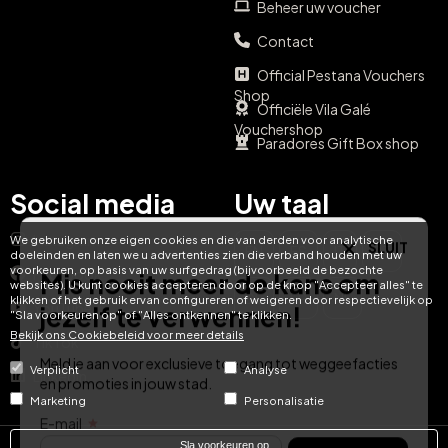
Beheer uw voucher
Contact
Official Pestana Vouchers
Shop
Officiële Vila Galé
Vouchershop
Paradores Gift Box shop
Social media
Uw taal
SLUIT
Instagram
We gebruiken onze eigen cookies en die van derden voor analytische
EN
ES
IT
PT
Mis nooit meer de kans om
doeleinden en laten we u advertenties zien die verband houden met uw
voorkeuren, op basis van uw surfgedrag (bijvoorbeeld de bezochte
Facebook
websites). U kunt cookies accepteren door op de knop "Accepteer alles" te
jezelf te verwennen!
DE
FR
NL
klikken of het gebruik ervan configureren of weigeren door respectievelijk op
YouTube
"Sla voorkeuren op" of "Alles ontkennen" te klikken.
Bekijk ons ​​Cookiebeleid voor meer details
TikTok
Meld je aan voor exclusieve toegang tot weggeefacties
en promoties in jouw stad.
Verplicht
Analyse
LinkedIn
E-mail
Marketing
Personalisatie
AANMELDEN
Sla voorkeuren op