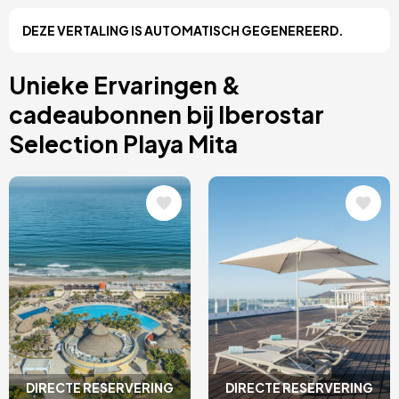
Cancún, Mexico
DEZE VERTALING IS AUTOMATISCH GEGENEREERD.
Amsterdam, Nederland
Nice, Frankrijk
Albufeira, Portugal
Unieke Ervaringen &
Vila Nova de Gaia, Portugal
cadeaubonnen bij Iberostar
Selection Playa Mita
Afbeelding
Afbeelding
DIRECTE RESERVERING
DIRECTE RESERVERING