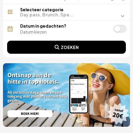
Malaga, Spanje
Costa del Sol, Spanje
Selecteer categorie
Ibiza, Spanje
Day pass, Brunch, Spa...
Tarragona, Spanje
Tenerife, Spanje
Datum in gedachten?
Cádiz, Spanje
Sevilla, Spanje
Pontevedra, Spanje
ZOEKEN
Parijs, Frankrijk
Lissabon, Portugal
Menorca, Spanje
Girona, Spanje
Gran Canaria, Spanje
Rome, Italië
Valencia, Spanje
Granada, Spanje
Porto, Portugal
Punta Cana, Dominicaanse Republiek
Caceres, Spanje
Asturië, Spanje
Riviera Maya, Mexico
Costa Blanca, Spanje
Bilbao, Spanje