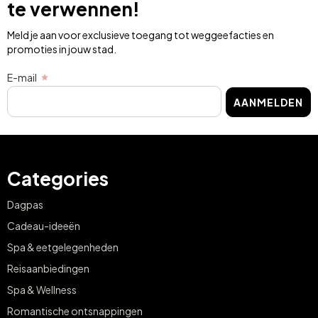
te verwennen!
Meld je aan voor exclusieve toegang tot weggeefacties en
promoties in jouw stad.
E-mail
AANMELDEN
Categories
Dagpas
Cadeau-ideeën
Spa & eetgelegenheden
Reisaanbiedingen
Spa & Wellness
Romantische ontsnappingen