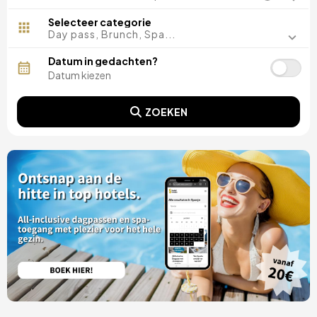
Malaga, Spanje
Costa del Sol, Spanje
Selecteer categorie
Ibiza, Spanje
Day pass, Brunch, Spa...
Tarragona, Spanje
Tenerife, Spanje
Datum in gedachten?
Cádiz, Spanje
Sevilla, Spanje
Pontevedra, Spanje
ZOEKEN
Parijs, Frankrijk
Lissabon, Portugal
Menorca, Spanje
Girona, Spanje
Gran Canaria, Spanje
Rome, Italië
Valencia, Spanje
Granada, Spanje
Porto, Portugal
Punta Cana, Dominicaanse Republiek
Caceres, Spanje
Asturië, Spanje
Riviera Maya, Mexico
Costa Blanca, Spanje
Bilbao, Spanje