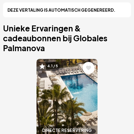
Cancún, Mexico
DEZE VERTALING IS AUTOMATISCH GEGENEREERD.
Amsterdam, Nederland
Nice, Frankrijk
Albufeira, Portugal
Unieke Ervaringen &
Vila Nova de Gaia, Portugal
cadeaubonnen bij Globales
Palmanova
Afbeelding
4.1 / 5
DIRECTE RESERVERING