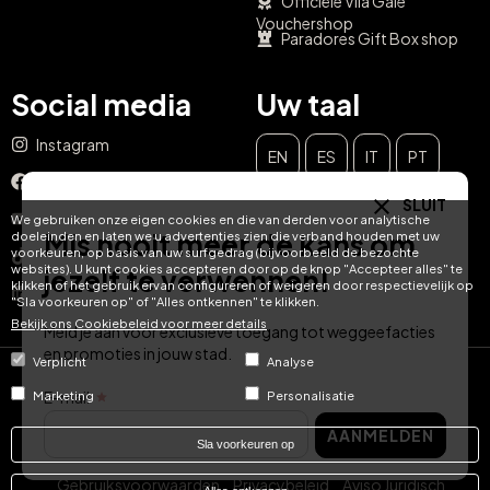
Officiële Vila Galé
Vouchershop
Paradores Gift Box shop
Social media
Uw taal
Instagram
EN
ES
IT
PT
Facebook
SLUIT
DE
FR
NL
YouTube
We gebruiken onze eigen cookies en die van derden voor analytische
Mis nooit meer de kans om
doeleinden en laten we u advertenties zien die verband houden met uw
voorkeuren, op basis van uw surfgedrag (bijvoorbeeld de bezochte
TikTok
websites). U kunt cookies accepteren door op de knop "Accepteer alles" te
jezelf te verwennen!
klikken of het gebruik ervan configureren of weigeren door respectievelijk op
LinkedIn
"Sla voorkeuren op" of "Alles ontkennen" te klikken.
Bekijk ons ​​Cookiebeleid voor meer details
Meld je aan voor exclusieve toegang tot weggeefacties
en promoties in jouw stad.
Verplicht
Analyse
© Hotel Treats 2026
E-mail
Marketing
Personalisatie
AANMELDEN
Tel: +34 871 51 00 40 (9:00 - 19:00 CEST)
Sla voorkeuren op
Gebruiksvoorwaarden
Privacybeleid
Aviso Juridisch