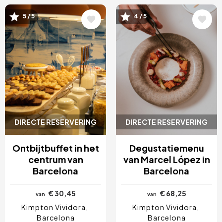
Afbeelding
Afbeelding
5 / 5
4 / 5
DIRECTE RESERVERING
DIRECTE RESERVERING
Ontbijtbuffet in het
Degustatiemenu
centrum van
van Marcel López in
Barcelona
Barcelona
€ 30,45
€ 68,25
van
van
Kimpton Vividora
Kimpton Vividora
Barcelona
Barcelona