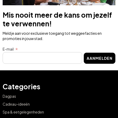
Mis nooit meer de kans om jezelf
te verwennen!
Meld je aan voor exclusieve toegang tot weggeefacties en
promoties in jouw stad.
E-mail
AANMELDEN
Categories
Dagpas
Cadeau-ideeën
Spa & eetgelegenheden