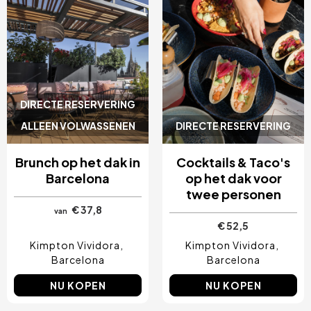
Cancún, Mexico
Amsterdam, Nederland
Nice, Frankrijk
Albufeira, Portugal
Vila Nova de Gaia, Portugal
DIRECTE RESERVERING
ALLEEN VOLWASSENEN
DIRECTE RESERVERING
Brunch op het dak in
Cocktails & Taco's
Barcelona
op het dak voor
twee personen
€ 37,8
van
€ 52,5
Kimpton Vividora
Kimpton Vividora
Barcelona
Barcelona
NU KOPEN
NU KOPEN