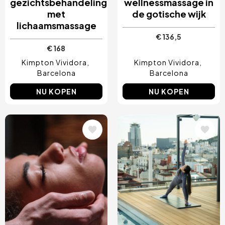
gezichtsbehandeling
wellnessmassage in
met
de gotische wijk
lichaamsmassage
€ 136,5
€ 168
Kimpton Vividora
Kimpton Vividora
Barcelona
Barcelona
NU KOPEN
NU KOPEN
Afbeelding
Afbeelding