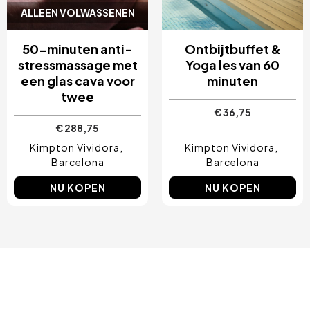
ALLEEN VOLWASSENEN
50-minuten anti-
Ontbijtbuffet &
stressmassage met
Yoga les van 60
een glas cava voor
minuten
twee
€ 36,75
€ 288,75
Kimpton Vividora
Kimpton Vividora
Barcelona
Barcelona
NU KOPEN
NU KOPEN