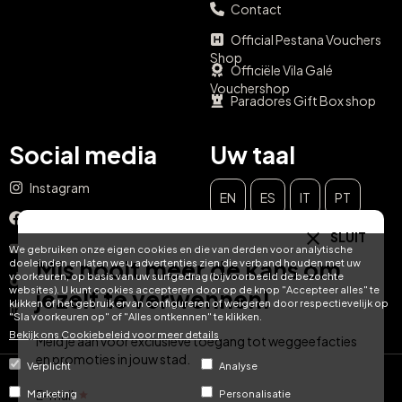
Contact
Official Pestana Vouchers
Shop
Officiële Vila Galé
Vouchershop
Paradores Gift Box shop
Social media
Uw taal
Instagram
EN
ES
IT
PT
Facebook
SLUIT
DE
FR
NL
YouTube
We gebruiken onze eigen cookies en die van derden voor analytische
Mis nooit meer de kans om
doeleinden en laten we u advertenties zien die verband houden met uw
voorkeuren, op basis van uw surfgedrag (bijvoorbeeld de bezochte
TikTok
websites). U kunt cookies accepteren door op de knop "Accepteer alles" te
jezelf te verwennen!
klikken of het gebruik ervan configureren of weigeren door respectievelijk op
LinkedIn
"Sla voorkeuren op" of "Alles ontkennen" te klikken.
Bekijk ons ​​Cookiebeleid voor meer details
Meld je aan voor exclusieve toegang tot weggeefacties
en promoties in jouw stad.
Verplicht
Analyse
© Hotel Treats 2026
E-mail
Marketing
Personalisatie