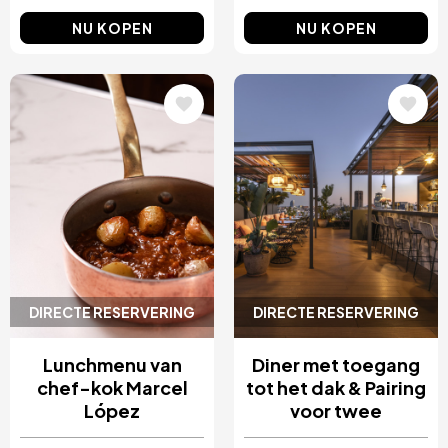
NU KOPEN
NU KOPEN
Afbeelding
Afbeelding
DIRECTE RESERVERING
DIRECTE RESERVERING
Lunchmenu van
Diner met toegang
chef-kok Marcel
tot het dak & Pairing
López
voor twee