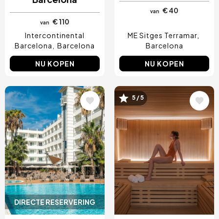
€ 40
van
€ 110
van
Intercontinental
ME Sitges Terramar
Barcelona
Barcelona
Barcelona
NU KOPEN
NU KOPEN
Afbeelding
Afbeelding
5 / 5
DIRECTE RESERVERING