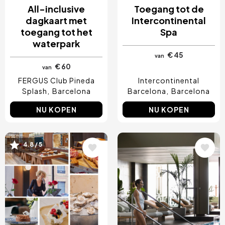
All-inclusive
Toegang tot de
dagkaart met
Intercontinental
toegang tot het
Spa
waterpark
€ 45
van
€ 60
van
FERGUS Club Pineda
Intercontinental
Splash
Barcelona
Barcelona
Barcelona
NU KOPEN
NU KOPEN
Afbeelding
Afbeelding
4.8 / 5