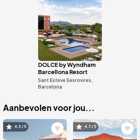
Afbeelding
DOLCE by Wyndham
Barcellona Resort
Sant Esteve Sesrovires
Barcelona
Aanbevolen voor jou...
Afbeelding
Afbeelding
4.3 / 5
4.7 / 5