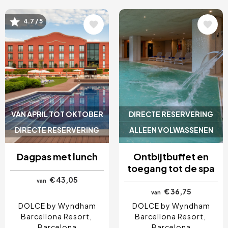
Afbeelding
Afbeelding
4.7 / 5
VAN APRIL TOT OKTOBER
DIRECTE RESERVERING
DIRECTE RESERVERING
ALLEEN VOLWASSENEN
Dagpas met lunch
Ontbijtbuffet en
toegang tot de spa
€ 43,05
van
€ 36,75
van
DOLCE by Wyndham
DOLCE by Wyndham
Barcellona Resort
Barcellona Resort
Barcelona
Barcelona