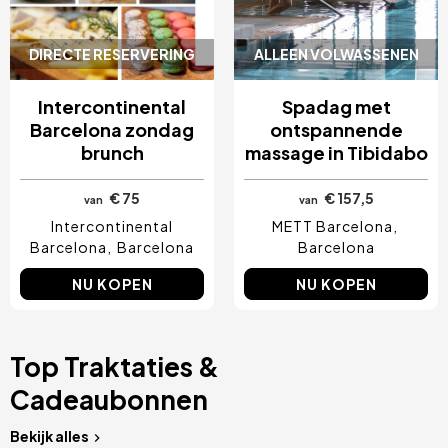
DIRECTE RESERVERING
ALLEEN VOLWASSENEN
Intercontinental
Spadag met
Barcelona zondag
ontspannende
brunch
massage in Tibidabo
€ 75
€ 157,5
van
van
Intercontinental
METT Barcelona
Barcelona
Barcelona
Barcelona
NU KOPEN
NU KOPEN
Top Traktaties &
Cadeaubonnen
Bekijk alles