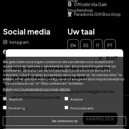
Shop
Officiële Vila Galé
Vouchershop
Paradores Gift Box shop
Social media
Uw taal
Instagram
EN
ES
IT
PT
Facebook
SLUIT
DE
FR
NL
YouTube
We gebruiken onze eigen cookies en die van derden voor analytische
Mis nooit meer de kans om
doeleinden en laten we u advertenties zien die verband houden met uw
voorkeuren, op basis van uw surfgedrag (bijvoorbeeld de bezochte
TikTok
websites). U kunt cookies accepteren door op de knop "Accepteer alles" te
jezelf te verwennen!
klikken of het gebruik ervan configureren of weigeren door respectievelijk op
LinkedIn
"Sla voorkeuren op" of "Alles ontkennen" te klikken.
Bekijk ons ​​Cookiebeleid voor meer details
Meld je aan voor exclusieve toegang tot weggeefacties
en promoties in jouw stad.
Verplicht
Analyse
© Hotel Treats 2026
E-mail
Marketing
Personalisatie
AANMELDEN
Tel: +34 871 51 00 40 (9:00 - 19:00 CEST)
Sla voorkeuren op