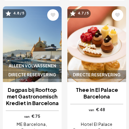
Afbeelding
Afbeelding
4.8 / 5
4.7 / 5
ALLEEN VOLWASSENEN
DIRECTE RESERVERING
DIRECTE RESERVERING
Dagpas bij Rooftop
Thee in El Palace
met Gastronomisch
Barcelona
Krediet in Barcelona
€ 48
van
€ 75
van
ME Barcelona
Hotel El Palace