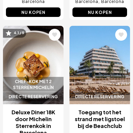
Barcelona
Barcelona
Barcelona
NU KOPEN
NU KOPEN
Afbeelding
Afbeelding
4.1 / 5
CHEF-KOK MET 2
STERREN MICHELÍN
DIRECTE RESERVERING
DIRECTE RESERVERING
Deluxe Diner 18K
Toegang tot het
door Michelin
strand met ligstoel
Sterrenkok in
bij de Beachclub
Barcelona