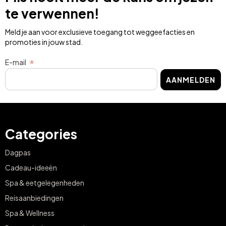
te verwennen!
Meld je aan voor exclusieve toegang tot weggeefacties en
promoties in jouw stad.
E-mail
AANMELDEN
Categories
Dagpas
Cadeau-ideeën
Spa & eetgelegenheden
Reisaanbiedingen
Spa & Wellness