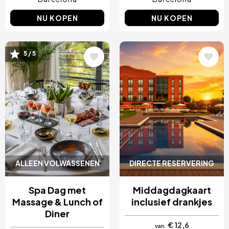
NU KOPEN
NU KOPEN
Afbeelding
Afbeelding
5 / 5
ALLEEN VOLWASSENEN
DIRECTE RESERVERING
Spa Dag met
Middagdagkaart
Massage & Lunch of
inclusief drankjes
Diner
€ 12,6
van